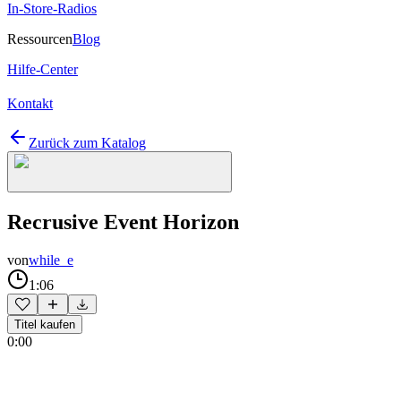
In-Store-Radios
Ressourcen
Blog
Hilfe-Center
Kontakt
Zurück zum Katalog
Recrusive Event Horizon
von
while_e
1:06
Titel kaufen
0:00