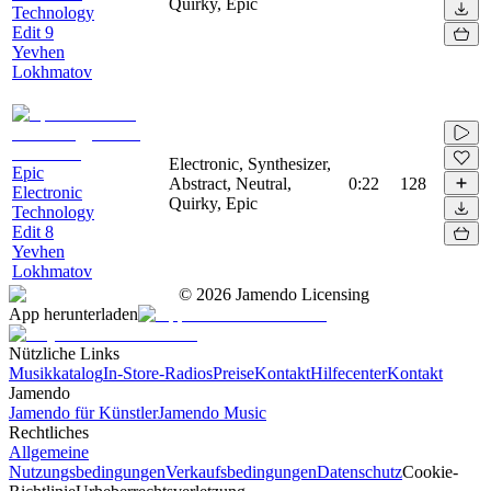
Quirky, Epic
Technology
Edit 9
Yevhen
Lokhmatov
Electronic, Synthesizer,
Epic
Abstract, Neutral,
0:22
128
Electronic
Quirky, Epic
Technology
Edit 8
Yevhen
Lokhmatov
©
2026
Jamendo Licensing
App herunterladen
Nützliche Links
Musikkatalog
In-Store-Radios
Preise
Kontakt
Hilfecenter
Kontakt
Jamendo
Jamendo für Künstler
Jamendo Music
Rechtliches
Allgemeine
Nutzungsbedingungen
Verkaufsbedingungen
Datenschutz
Cookie-