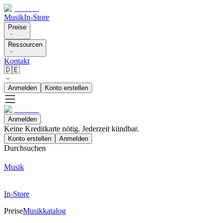
Musik
In-Store
Preise
Ressourcen
Kontakt
🇩🇪
Anmelden
Konto erstellen
Anmelden
Keine Kreditkarte nötig. Jederzeit kündbar.
Konto erstellen
Anmelden
Durchsuchen
Musik
In-Store
Preise
Musikkatalog