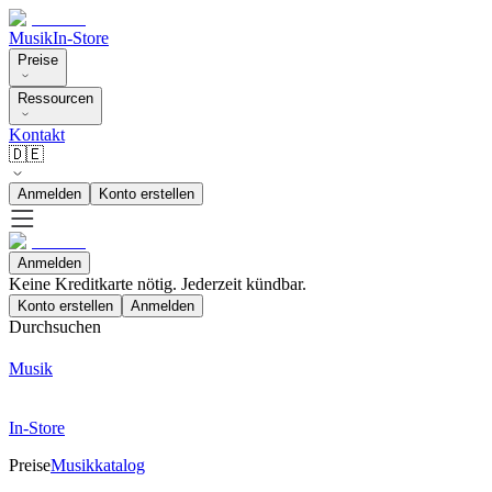
Musik
In-Store
Preise
Ressourcen
Kontakt
🇩🇪
Anmelden
Konto erstellen
Anmelden
Keine Kreditkarte nötig. Jederzeit kündbar.
Konto erstellen
Anmelden
Durchsuchen
Musik
In-Store
Preise
Musikkatalog