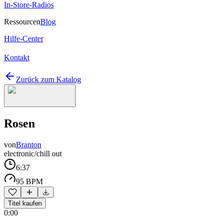
In-Store-Radios
Ressourcen
Blog
Hilfe-Center
Kontakt
Zurück zum Katalog
Rosen
von
Branton
electronic/chill out
6:37
95 BPM
Titel kaufen
0:00