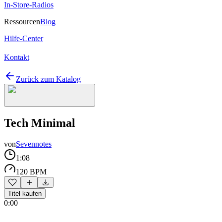
In-Store-Radios
Ressourcen
Blog
Hilfe-Center
Kontakt
Zurück zum Katalog
Tech Minimal
von
Sevennotes
1:08
120 BPM
Titel kaufen
0:00