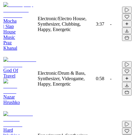
Electronic/Electro House,
Mocha
Synthesizer, Clubbing,
3:37
-
| Slap
Happy, Energetic
House
Music
Praz
Khanal
God Of
Electronic/Drum & Bass,
Travel
Synthesizer, Videogame,
0:58
-
Happy, Energetic
Nazar
Hrushko
Hard