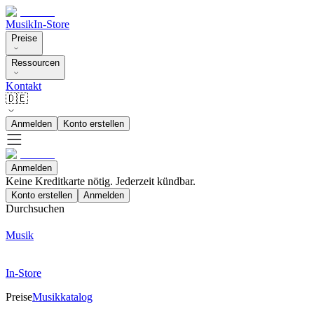
Musik
In-Store
Preise
Ressourcen
Kontakt
🇩🇪
Anmelden
Konto erstellen
Anmelden
Keine Kreditkarte nötig. Jederzeit kündbar.
Konto erstellen
Anmelden
Durchsuchen
Musik
In-Store
Preise
Musikkatalog