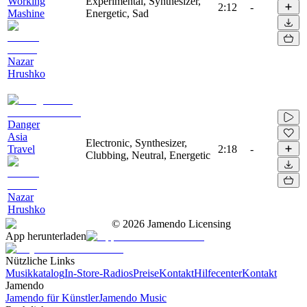
Working
Experimental, Synthesizer,
2:12
-
Mashine
Energetic, Sad
Nazar
Hrushko
Danger
Asia
Electronic, Synthesizer,
Travel
2:18
-
Clubbing, Neutral, Energetic
Nazar
Hrushko
©
2026
Jamendo Licensing
App herunterladen
Nützliche Links
Musikkatalog
In-Store-Radios
Preise
Kontakt
Hilfecenter
Kontakt
Jamendo
Jamendo für Künstler
Jamendo Music