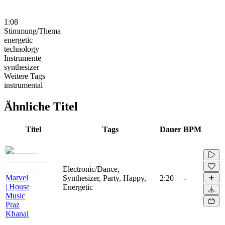
1:08
Stimmung/Thema
energetic
technology
Instrumente
synthesizer
Weitere Tags
instrumental
Ähnliche Titel
Titel
Tags
Dauer
BPM
Electronic/Dance,
Marvel
Synthesizer, Party, Happy,
2:20
-
| House
Energetic
Music
Praz
Khanal