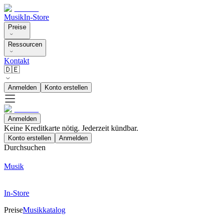
Musik
In-Store
Preise
Ressourcen
Kontakt
🇩🇪
Anmelden
Konto erstellen
Anmelden
Keine Kreditkarte nötig. Jederzeit kündbar.
Konto erstellen
Anmelden
Durchsuchen
Musik
In-Store
Preise
Musikkatalog