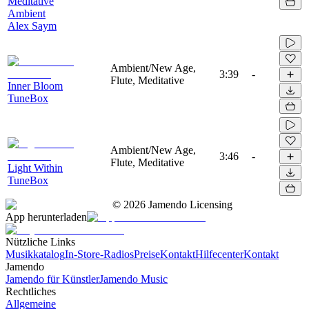
Meditative
Ambient
Alex Saym
Ambient/New Age,
3:39
-
Flute, Meditative
Inner Bloom
TuneBox
Ambient/New Age,
3:46
-
Flute, Meditative
Light Within
TuneBox
©
2026
Jamendo Licensing
App herunterladen
Nützliche Links
Musikkatalog
In-Store-Radios
Preise
Kontakt
Hilfecenter
Kontakt
Jamendo
Jamendo für Künstler
Jamendo Music
Rechtliches
Allgemeine