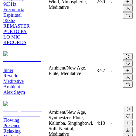
Wind, Atmospheric,
2:39
-
963Hz
Meditative
Frecuencia
Espiritual
963hz
REMASTER
PUETO PA
LO MIO
RECORDS
Ambient/New Age,
Inner
3:57
-
Flute, Meditative
Reverie
Meditative
Ambient
Alex Saym
Ambient/New Age,
Synthesizer, Flute,
Flowing
Kalimba, Singingbowl,
4:10
-
Presence
Soft, Neutral,
Relaxing
Meditative