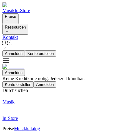
Musik
In-Store
Preise
Ressourcen
Kontakt
🇩🇪
Anmelden
Konto erstellen
Anmelden
Keine Kreditkarte nötig. Jederzeit kündbar.
Konto erstellen
Anmelden
Durchsuchen
Musik
In-Store
Preise
Musikkatalog