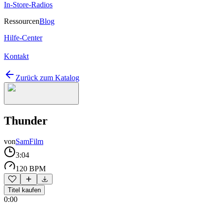
In-Store-Radios
Ressourcen
Blog
Hilfe-Center
Kontakt
Zurück zum Katalog
Thunder
von
SamFilm
3:04
120 BPM
Titel kaufen
0:00