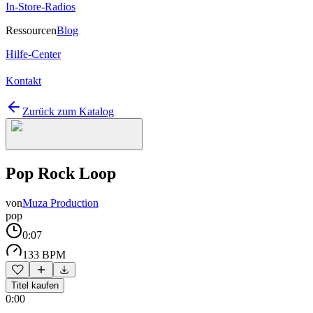
In-Store-Radios
Ressourcen
Blog
Hilfe-Center
Kontakt
Zurück zum Katalog
Pop Rock Loop
von
Muza Production
pop
0:07
133 BPM
Titel kaufen
0:00