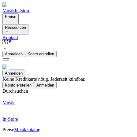
Musik
In-Store
Preise
Ressourcen
Kontakt
🇩🇪
Anmelden
Konto erstellen
Anmelden
Keine Kreditkarte nötig. Jederzeit kündbar.
Konto erstellen
Anmelden
Durchsuchen
Musik
In-Store
Preise
Musikkatalog