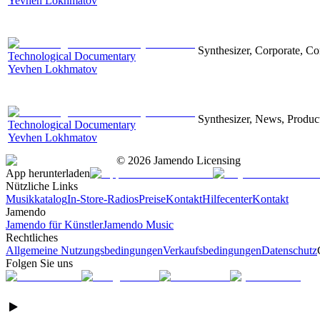
Yevhen Lokhmatov
Synthesizer, Corporate, Co
Technological Documentary
Yevhen Lokhmatov
Synthesizer, News, Producti
Technological Documentary
Yevhen Lokhmatov
©
2026
Jamendo Licensing
App herunterladen
Nützliche Links
Musikkatalog
In-Store-Radios
Preise
Kontakt
Hilfecenter
Kontakt
Jamendo
Jamendo für Künstler
Jamendo Music
Rechtliches
Allgemeine Nutzungsbedingungen
Verkaufsbedingungen
Datenschutz
Folgen Sie uns