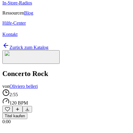
In-Store-Radios
Ressourcen
Blog
Hilfe-Center
Kontakt
Zurück zum Katalog
Concerto Rock
von
Oliviero belleri
2:55
120 BPM
Titel kaufen
0:00