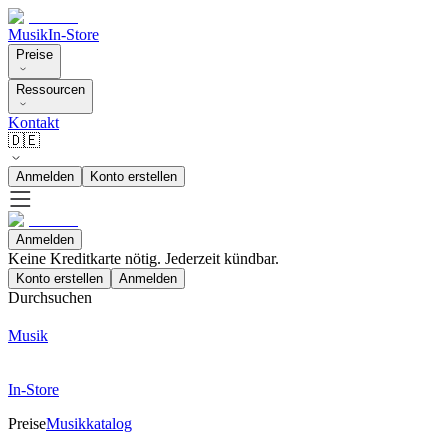
Musik
In-Store
Preise
Ressourcen
Kontakt
🇩🇪
Anmelden
Konto erstellen
Anmelden
Keine Kreditkarte nötig. Jederzeit kündbar.
Konto erstellen
Anmelden
Durchsuchen
Musik
In-Store
Preise
Musikkatalog