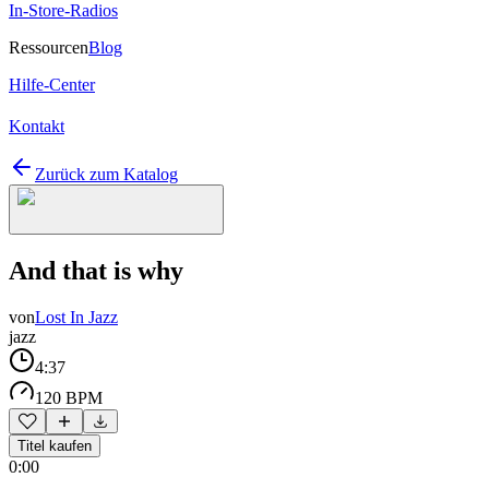
In-Store-Radios
Ressourcen
Blog
Hilfe-Center
Kontakt
Zurück zum Katalog
And that is why
von
Lost In Jazz
jazz
4:37
120 BPM
Titel kaufen
0:00