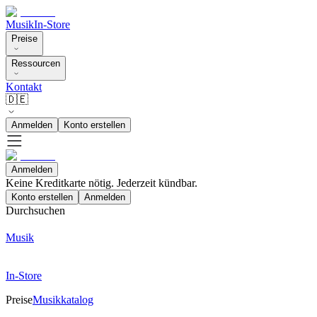
Musik
In-Store
Preise
Ressourcen
Kontakt
🇩🇪
Anmelden
Konto erstellen
Anmelden
Keine Kreditkarte nötig. Jederzeit kündbar.
Konto erstellen
Anmelden
Durchsuchen
Musik
In-Store
Preise
Musikkatalog