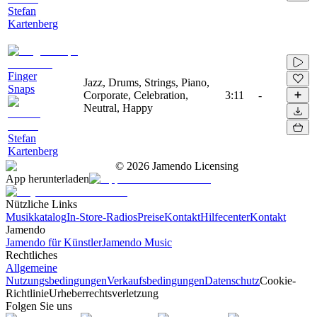
Stefan
Kartenberg
Finger
Jazz, Drums, Strings, Piano,
Snaps
Corporate, Celebration,
3:11
-
Neutral, Happy
Stefan
Kartenberg
©
2026
Jamendo Licensing
App herunterladen
Nützliche Links
Musikkatalog
In-Store-Radios
Preise
Kontakt
Hilfecenter
Kontakt
Jamendo
Jamendo für Künstler
Jamendo Music
Rechtliches
Allgemeine
Nutzungsbedingungen
Verkaufsbedingungen
Datenschutz
Cookie-
Richtlinie
Urheberrechtsverletzung
Folgen Sie uns