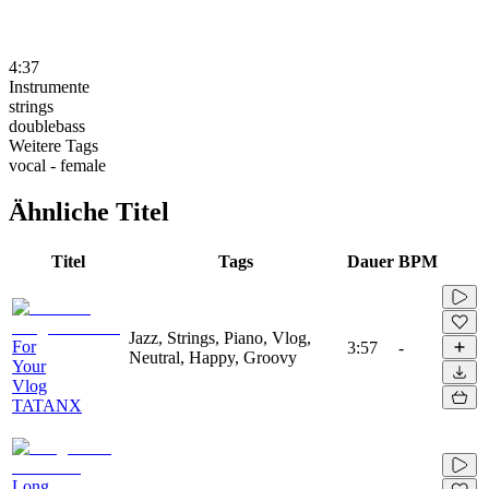
4:37
Instrumente
strings
doublebass
Weitere Tags
vocal - female
Ähnliche Titel
Titel
Tags
Dauer
BPM
Jazz, Strings, Piano, Vlog,
For
3:57
-
Neutral, Happy, Groovy
Your
Vlog
TATANX
Long