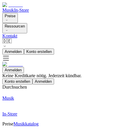
Musik
In-Store
Preise
Ressourcen
Kontakt
🇩🇪
Anmelden
Konto erstellen
Anmelden
Keine Kreditkarte nötig. Jederzeit kündbar.
Konto erstellen
Anmelden
Durchsuchen
Musik
In-Store
Preise
Musikkatalog