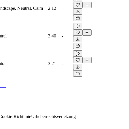
ndscape, Neutral, Calm
2:12
-
tral
3:40
-
tral
3:21
-
Cookie-Richtlinie
Urheberrechtsverletzung