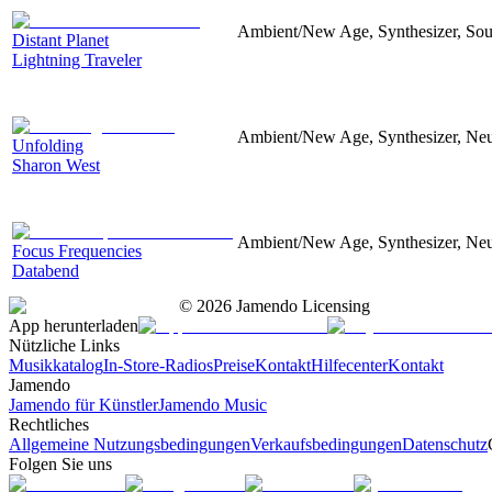
Ambient/New Age, Synthesizer, Sou
Distant Planet
Lightning Traveler
Ambient/New Age, Synthesizer, Neu
Unfolding
Sharon West
Ambient/New Age, Synthesizer, Neu
Focus Frequencies
Databend
©
2026
Jamendo Licensing
App herunterladen
Nützliche Links
Musikkatalog
In-Store-Radios
Preise
Kontakt
Hilfecenter
Kontakt
Jamendo
Jamendo für Künstler
Jamendo Music
Rechtliches
Allgemeine Nutzungsbedingungen
Verkaufsbedingungen
Datenschutz
Folgen Sie uns