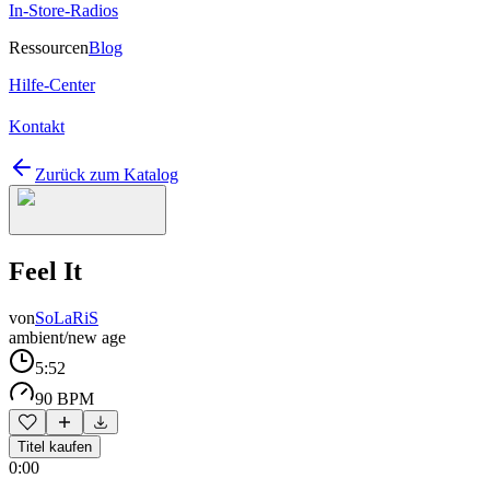
In-Store-Radios
Ressourcen
Blog
Hilfe-Center
Kontakt
Zurück zum Katalog
Feel It
von
SoLaRiS
ambient/new age
5:52
90 BPM
Titel kaufen
0:00