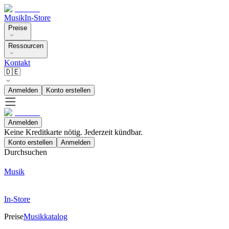
Musik
In-Store
Preise
Ressourcen
Kontakt
🇩🇪
Anmelden
Konto erstellen
Anmelden
Keine Kreditkarte nötig. Jederzeit kündbar.
Konto erstellen
Anmelden
Durchsuchen
Musik
In-Store
Preise
Musikkatalog