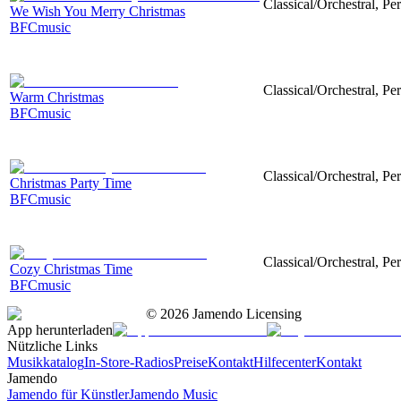
Classical/Orchestral, Pe
We Wish You Merry Christmas
BFCmusic
Classical/Orchestral, Pe
Warm Christmas
BFCmusic
Classical/Orchestral, Pe
Christmas Party Time
BFCmusic
Classical/Orchestral, Pe
Cozy Christmas Time
BFCmusic
©
2026
Jamendo Licensing
App herunterladen
Nützliche Links
Musikkatalog
In-Store-Radios
Preise
Kontakt
Hilfecenter
Kontakt
Jamendo
Jamendo für Künstler
Jamendo Music