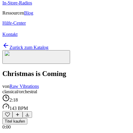
In-Store-Radios
Ressourcen
Blog
Hilfe-Center
Kontakt
Zurück zum Katalog
Christmas is Coming
von
Raw Vibrations
classical/orchestral
2:18
143 BPM
Titel kaufen
0:00