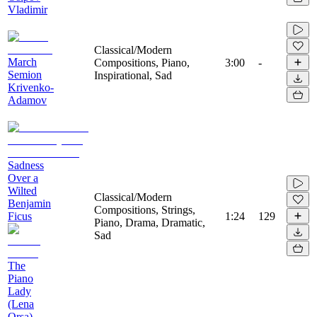
Vladimir
Classical/Modern
March
Compositions, Piano,
3:00
-
Semion
Inspirational, Sad
Krivenko-
Adamov
Sadness
Over a
Wilted
Classical/Modern
Benjamin
Compositions, Strings,
Ficus
1:24
129
Piano, Drama, Dramatic,
Sad
The
Piano
Lady
(Lena
Orsa)