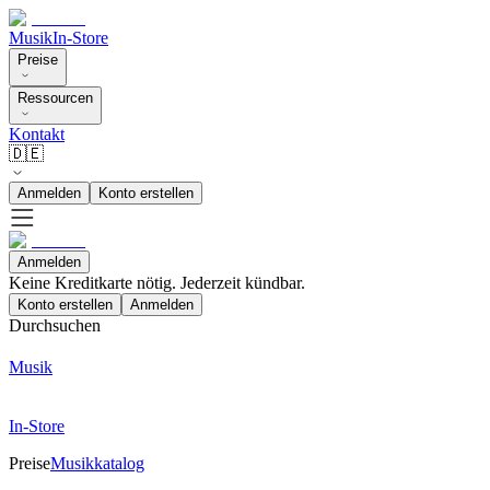
Musik
In-Store
Preise
Ressourcen
Kontakt
🇩🇪
Anmelden
Konto erstellen
Anmelden
Keine Kreditkarte nötig. Jederzeit kündbar.
Konto erstellen
Anmelden
Durchsuchen
Musik
In-Store
Preise
Musikkatalog