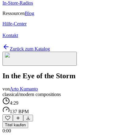
In-Store-Radios
Ressourcen
Blog
Hilfe-Center
Kontakt
Zurück zum Katalog
In the Eye of the Storm
von
Arto Kumanto
classical/modern compositions
4:29
137 BPM
Titel kaufen
0:00