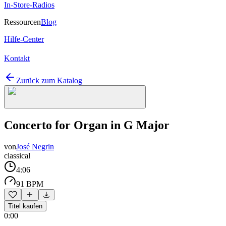
In-Store-Radios
Ressourcen
Blog
Hilfe-Center
Kontakt
Zurück zum Katalog
Concerto for Organ in G Major
von
José Negrin
classical
4:06
91 BPM
Titel kaufen
0:00