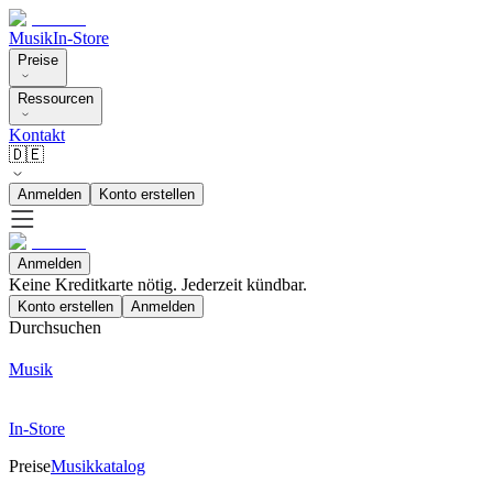
Musik
In-Store
Preise
Ressourcen
Kontakt
🇩🇪
Anmelden
Konto erstellen
Anmelden
Keine Kreditkarte nötig. Jederzeit kündbar.
Konto erstellen
Anmelden
Durchsuchen
Musik
In-Store
Preise
Musikkatalog