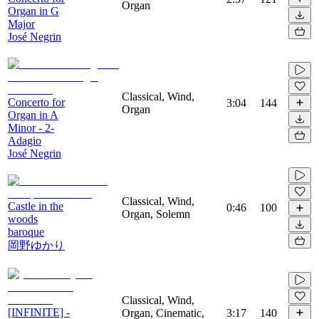
Organ
Organ in G
Major
José Negrin
Classical, Wind,
Concerto for
3:04
144
Organ
Organ in A
Minor - 2-
Adagio
José Negrin
Classical, Wind,
Castle in the
0:46
100
Organ, Solemn
woods
baroque
岡野ゆかり
Classical, Wind,
[INFINITE] -
Organ, Cinematic,
3:17
140