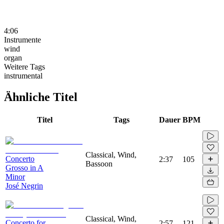
4:06
Instrumente
wind
organ
Weitere Tags
instrumental
Ähnliche Titel
Titel
Tags
Dauer
BPM
Classical, Wind,
Concerto
2:37
105
Bassoon
Grosso in A
Minor
José Negrin
Classical, Wind,
Concerto for
2:57
121