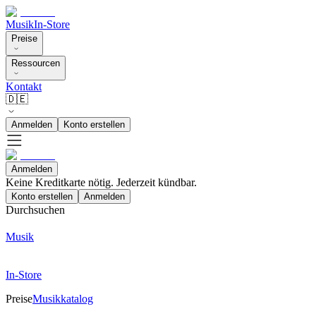
Musik
In-Store
Preise
Ressourcen
Kontakt
🇩🇪
Anmelden
Konto erstellen
Anmelden
Keine Kreditkarte nötig. Jederzeit kündbar.
Konto erstellen
Anmelden
Durchsuchen
Musik
In-Store
Preise
Musikkatalog