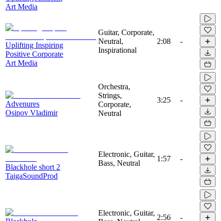
Art Media
Guitar, Corporate,
Neutral,
2:08
-
Uplifting Inspiring
Inspirational
Positive Corporate
Art Media
Orchestra,
Strings,
3:25
-
Advenures
Corporate,
Osipov Vladimir
Neutral
Electronic, Guitar,
1:57
-
Bass, Neutral
Blackhole short 2
TaigaSoundProd
Electronic, Guitar,
2:56
-