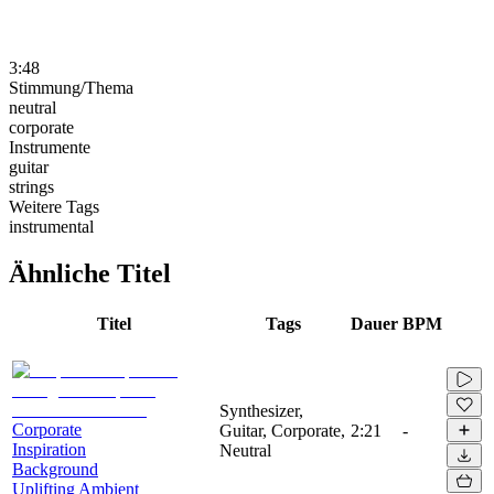
3:48
Stimmung/Thema
neutral
corporate
Instrumente
guitar
strings
Weitere Tags
instrumental
Ähnliche Titel
Titel
Tags
Dauer
BPM
Synthesizer,
Corporate
Guitar, Corporate,
2:21
-
Inspiration
Neutral
Background
Uplifting Ambient