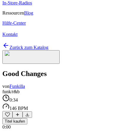
In-Store-Radios
Ressourcen
Blog
Hilfe-Center
Kontakt
Zurück zum Katalog
Good Changes
von
Funkilla
funk/r&b
0:34
146 BPM
Titel kaufen
0:00