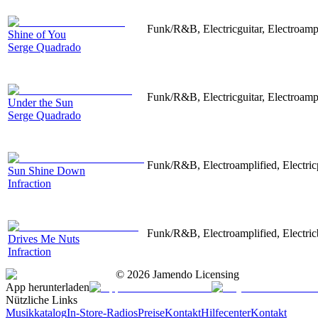
Funk/R&B, Electricguitar, Electroam
Shine of You
Serge Quadrado
Funk/R&B, Electricguitar, Electroamp
Under the Sun
Serge Quadrado
Funk/R&B, Electroamplified, Electric
Sun Shine Down
Infraction
Funk/R&B, Electroamplified, Electric
Drives Me Nuts
Infraction
©
2026
Jamendo Licensing
App herunterladen
Nützliche Links
Musikkatalog
In-Store-Radios
Preise
Kontakt
Hilfecenter
Kontakt