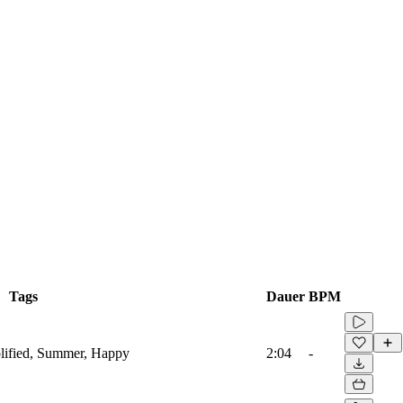
Tags
Dauer
BPM
plified, Summer, Happy
2:04
-