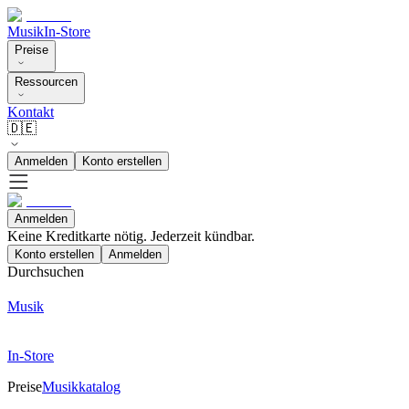
Musik
In-Store
Preise
Ressourcen
Kontakt
🇩🇪
Anmelden
Konto erstellen
Anmelden
Keine Kreditkarte nötig. Jederzeit kündbar.
Konto erstellen
Anmelden
Durchsuchen
Musik
In-Store
Preise
Musikkatalog