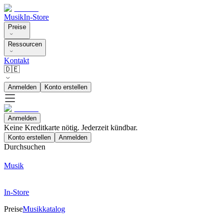
Musik
In-Store
Preise
Ressourcen
Kontakt
🇩🇪
Anmelden
Konto erstellen
Anmelden
Keine Kreditkarte nötig. Jederzeit kündbar.
Konto erstellen
Anmelden
Durchsuchen
Musik
In-Store
Preise
Musikkatalog