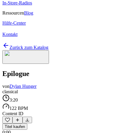
In-Store-Radios
Ressourcen
Blog
Hilfe-Center
Kontakt
Zurück zum Katalog
Epilogue
von
Dylan Hunger
classical
3:20
122 BPM
Content ID
Titel kaufen
0:00