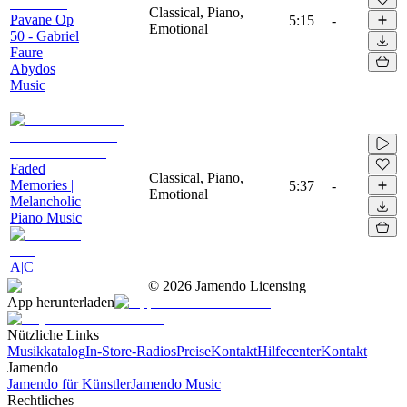
Classical, Piano,
Pavane Op
5:15
-
Emotional
50 - Gabriel
Faure
Abydos
Music
Faded
Classical, Piano,
Memories |
5:37
-
Emotional
Melancholic
Piano Music
A|C
©
2026
Jamendo Licensing
App herunterladen
Nützliche Links
Musikkatalog
In-Store-Radios
Preise
Kontakt
Hilfecenter
Kontakt
Jamendo
Jamendo für Künstler
Jamendo Music
Rechtliches