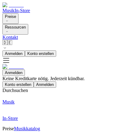
Musik
In-Store
Preise
Ressourcen
Kontakt
🇩🇪
Anmelden
Konto erstellen
Anmelden
Keine Kreditkarte nötig. Jederzeit kündbar.
Konto erstellen
Anmelden
Durchsuchen
Musik
In-Store
Preise
Musikkatalog