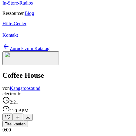
In-Store-Radios
Ressourcen
Blog
Hilfe-Center
Kontakt
Zurück zum Katalog
Coffee House
von
Kangaroosound
electronic
2:21
120 BPM
Titel kaufen
0:00