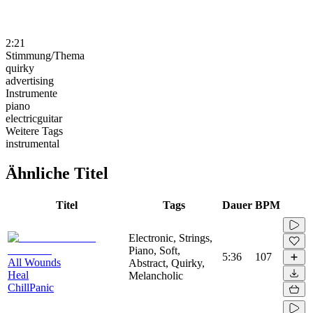
2:21
Stimmung/Thema
quirky
advertising
Instrumente
piano
electricguitar
Weitere Tags
instrumental
Ähnliche Titel
Titel
Tags
Dauer
BPM
Electronic, Strings,
Piano, Soft,
5:36
107
All Wounds
Abstract, Quirky,
Heal
Melancholic
ChillPanic