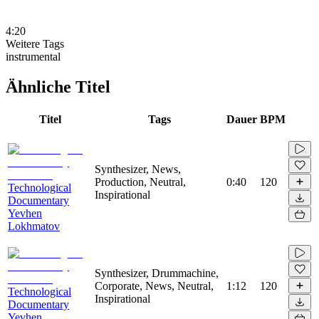
4:20
Weitere Tags
instrumental
Ähnliche Titel
Titel
Tags
Dauer
BPM
Synthesizer, News,
Production, Neutral,
0:40
120
Technological
Inspirational
Documentary
Yevhen
Lokhmatov
Synthesizer, Drummachine,
Corporate, News, Neutral,
1:12
120
Technological
Inspirational
Documentary
Yevhen