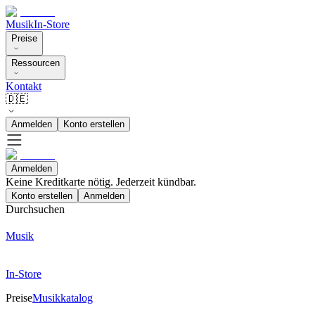
Musik
In-Store
Preise
Ressourcen
Kontakt
🇩🇪
Anmelden
Konto erstellen
Anmelden
Keine Kreditkarte nötig. Jederzeit kündbar.
Konto erstellen
Anmelden
Durchsuchen
Musik
In-Store
Preise
Musikkatalog