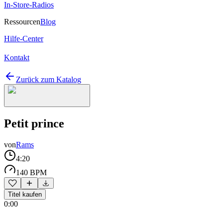
In-Store-Radios
Ressourcen
Blog
Hilfe-Center
Kontakt
Zurück zum Katalog
Petit prince
von
Rams
4:20
140 BPM
Titel kaufen
0:00