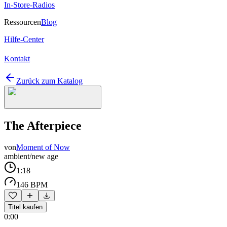
In-Store-Radios
Ressourcen
Blog
Hilfe-Center
Kontakt
Zurück zum Katalog
The Afterpiece
von
Moment of Now
ambient/new age
1:18
146 BPM
Titel kaufen
0:00