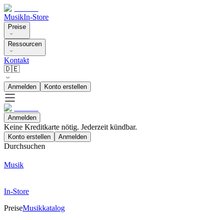
Musik
In-Store
Preise
Ressourcen
Kontakt
🇩🇪
Anmelden
Konto erstellen
Anmelden
Keine Kreditkarte nötig. Jederzeit kündbar.
Konto erstellen
Anmelden
Durchsuchen
Musik
In-Store
Preise
Musikkatalog