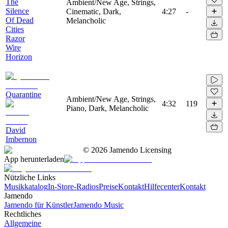
The
Ambient/New Age, Strings,
Silence
Cinematic, Dark,
4:27
-
Of Dead
Melancholic
Cities
Razor
Wire
Horizon
Quarantine
Ambient/New Age, Strings,
4:32
119
Piano, Dark, Melancholic
David
Imbernon
©
2026
Jamendo Licensing
App herunterladen
Nützliche Links
Musikkatalog
In-Store-Radios
Preise
Kontakt
Hilfecenter
Kontakt
Jamendo
Jamendo für Künstler
Jamendo Music
Rechtliches
Allgemeine