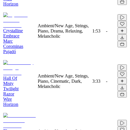
Horizon
Ambient/New Age, Strings,
Crystalline
Piano, Drama, Relaxing,
1:53
-
Embrace
Melancholic
Marc
Corominas
Pujadó
Ambient/New Age, Strings,
Hall Of
Piano, Cinematic, Dark,
3:33
-
Misty
Melancholic
Twilight
Razor
Wire
Horizon