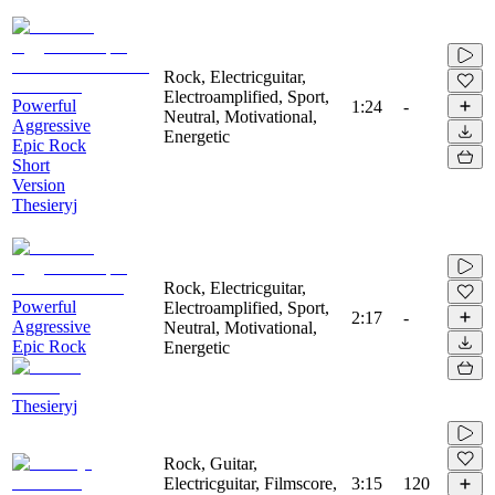
Rock, Electricguitar,
Electroamplified, Sport,
Powerful
1:24
-
Neutral, Motivational,
Aggressive
Energetic
Epic Rock
Short
Version
Thesieryj
Rock, Electricguitar,
Powerful
Electroamplified, Sport,
2:17
-
Aggressive
Neutral, Motivational,
Epic Rock
Energetic
Thesieryj
Rock, Guitar,
Electricguitar, Filmscore,
3:15
120