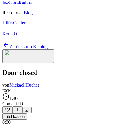
In-Store-Radios
Ressourcen
Blog
Hilfe-Center
Kontakt
Zurück zum Katalog
Door closed
von
Mickael Huchet
rock
1:30
Content ID
Titel kaufen
0:00