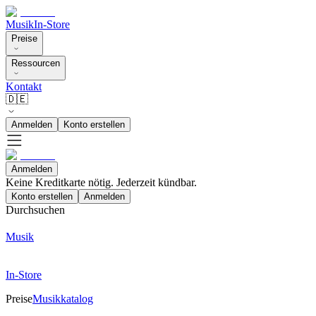
Musik
In-Store
Preise
Ressourcen
Kontakt
🇩🇪
Anmelden
Konto erstellen
Anmelden
Keine Kreditkarte nötig. Jederzeit kündbar.
Konto erstellen
Anmelden
Durchsuchen
Musik
In-Store
Preise
Musikkatalog