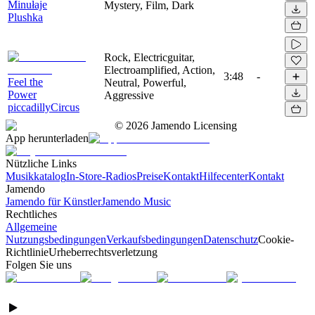
Minułaje
Mystery, Film, Dark
Plushka
Rock, Electricguitar,
Electroamplified, Action,
3:48
-
Feel the
Neutral, Powerful,
Power
Aggressive
piccadillyCircus
©
2026
Jamendo Licensing
App herunterladen
Nützliche Links
Musikkatalog
In-Store-Radios
Preise
Kontakt
Hilfecenter
Kontakt
Jamendo
Jamendo für Künstler
Jamendo Music
Rechtliches
Allgemeine
Nutzungsbedingungen
Verkaufsbedingungen
Datenschutz
Cookie-
Richtlinie
Urheberrechtsverletzung
Folgen Sie uns