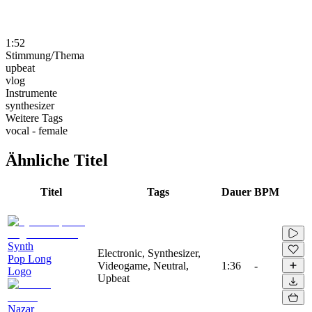
1:52
Stimmung/Thema
upbeat
vlog
Instrumente
synthesizer
Weitere Tags
vocal - female
Ähnliche Titel
Titel
Tags
Dauer
BPM
Synth
Electronic, Synthesizer,
Pop Long
Videogame, Neutral,
1:36
-
Logo
Upbeat
Nazar