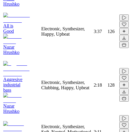
Hrushko
All is
Electronic, Synthesizer,
Good
3:37
126
Happy, Upbeat
Nazar
Hrushko
Aggresive
Electronic, Synthesizer,
industrial
2:18
128
Clubbing, Happy, Upbeat
bass
Nazar
Hrushko
Electronic, Synthesizer,
Soft, Neutral, Motivational,
3:11
-