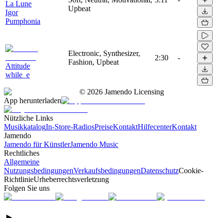
La Lune
Upbeat
Igor
Pumphonia
Electronic, Synthesizer,
2:30
-
Fashion, Upbeat
Attitude
while_e
©
2026
Jamendo Licensing
App herunterladen
Nützliche Links
Musikkatalog
In-Store-Radios
Preise
Kontakt
Hilfecenter
Kontakt
Jamendo
Jamendo für Künstler
Jamendo Music
Rechtliches
Allgemeine
Nutzungsbedingungen
Verkaufsbedingungen
Datenschutz
Cookie-
Richtlinie
Urheberrechtsverletzung
Folgen Sie uns