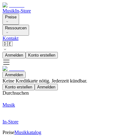
Musik
In-Store
Preise
Ressourcen
Kontakt
🇩🇪
Anmelden
Konto erstellen
Anmelden
Keine Kreditkarte nötig. Jederzeit kündbar.
Konto erstellen
Anmelden
Durchsuchen
Musik
In-Store
Preise
Musikkatalog