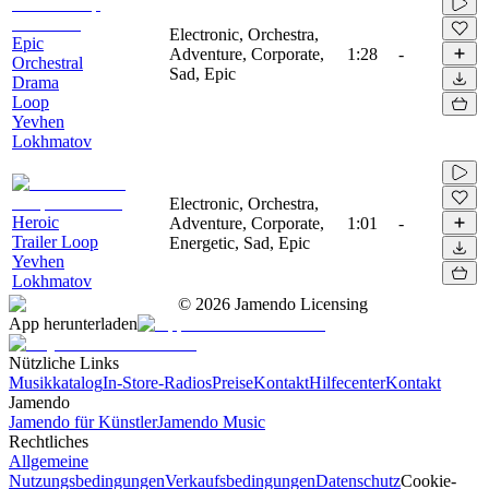
Electronic, Orchestra,
Epic
Adventure, Corporate,
1:28
-
Orchestral
Sad, Epic
Drama
Loop
Yevhen
Lokhmatov
Electronic, Orchestra,
Heroic
Adventure, Corporate,
1:01
-
Trailer Loop
Energetic, Sad, Epic
Yevhen
Lokhmatov
©
2026
Jamendo Licensing
App herunterladen
Nützliche Links
Musikkatalog
In-Store-Radios
Preise
Kontakt
Hilfecenter
Kontakt
Jamendo
Jamendo für Künstler
Jamendo Music
Rechtliches
Allgemeine
Nutzungsbedingungen
Verkaufsbedingungen
Datenschutz
Cookie-