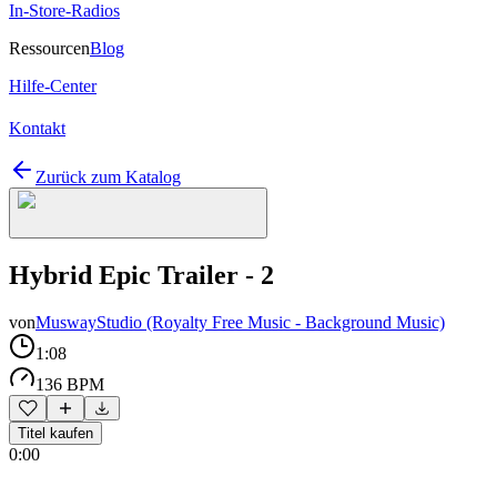
In-Store-Radios
Ressourcen
Blog
Hilfe-Center
Kontakt
Zurück zum Katalog
Hybrid Epic Trailer - 2
von
MuswayStudio (Royalty Free Music - Background Music)
1:08
136 BPM
Titel kaufen
0:00