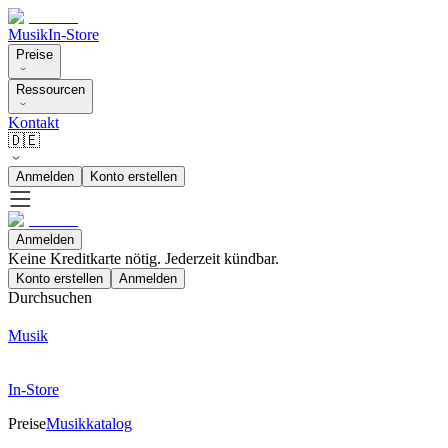
Musik
In-Store
Preise
Ressourcen
Kontakt
🇩🇪
Anmelden
Konto erstellen
Anmelden
Keine Kreditkarte nötig. Jederzeit kündbar.
Konto erstellen
Anmelden
Durchsuchen
Musik
In-Store
Preise
Musikkatalog