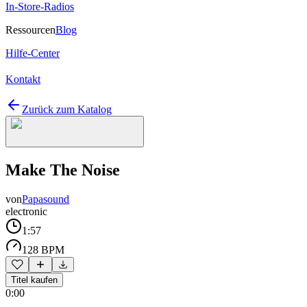
In-Store-Radios
Ressourcen
Blog
Hilfe-Center
Kontakt
Zurück zum Katalog
Make The Noise
von
Papasound
electronic
1:57
128 BPM
Titel kaufen
0:00