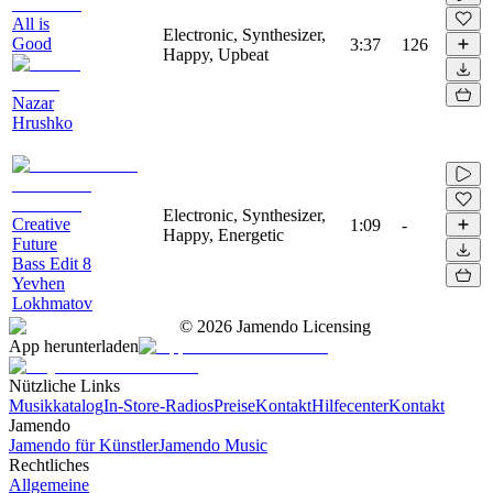
All is
Electronic, Synthesizer,
Good
3:37
126
Happy, Upbeat
Nazar
Hrushko
Electronic, Synthesizer,
Creative
1:09
-
Happy, Energetic
Future
Bass Edit 8
Yevhen
Lokhmatov
©
2026
Jamendo Licensing
App herunterladen
Nützliche Links
Musikkatalog
In-Store-Radios
Preise
Kontakt
Hilfecenter
Kontakt
Jamendo
Jamendo für Künstler
Jamendo Music
Rechtliches
Allgemeine