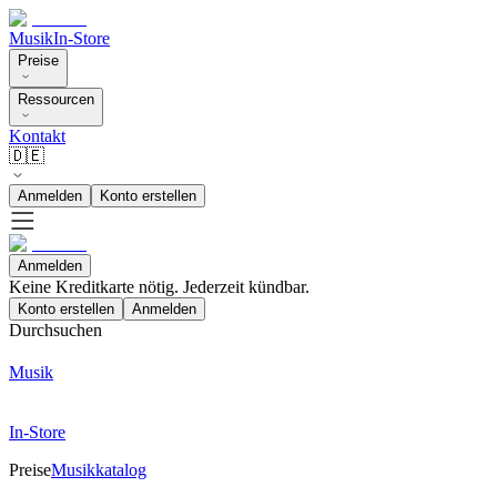
Musik
In-Store
Preise
Ressourcen
Kontakt
🇩🇪
Anmelden
Konto erstellen
Anmelden
Keine Kreditkarte nötig. Jederzeit kündbar.
Konto erstellen
Anmelden
Durchsuchen
Musik
In-Store
Preise
Musikkatalog