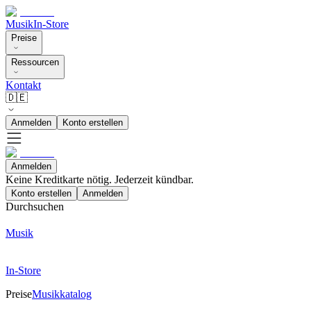
Musik
In-Store
Preise
Ressourcen
Kontakt
🇩🇪
Anmelden
Konto erstellen
Anmelden
Keine Kreditkarte nötig. Jederzeit kündbar.
Konto erstellen
Anmelden
Durchsuchen
Musik
In-Store
Preise
Musikkatalog