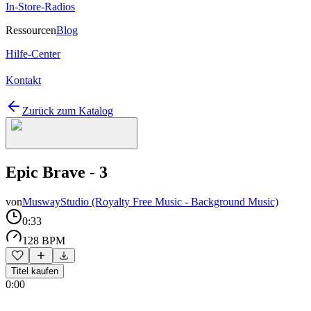
In-Store-Radios
Ressourcen
Blog
Hilfe-Center
Kontakt
Zurück zum Katalog
Epic Brave - 3
von
MuswayStudio (Royalty Free Music - Background Music)
0:33
128 BPM
Titel kaufen
0:00