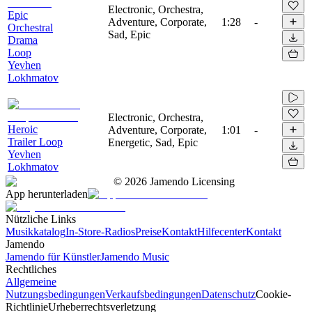
Electronic, Orchestra,
Epic
Adventure, Corporate,
1:28
-
Orchestral
Sad, Epic
Drama
Loop
Yevhen
Lokhmatov
Electronic, Orchestra,
Heroic
Adventure, Corporate,
1:01
-
Trailer Loop
Energetic, Sad, Epic
Yevhen
Lokhmatov
©
2026
Jamendo Licensing
App herunterladen
Nützliche Links
Musikkatalog
In-Store-Radios
Preise
Kontakt
Hilfecenter
Kontakt
Jamendo
Jamendo für Künstler
Jamendo Music
Rechtliches
Allgemeine
Nutzungsbedingungen
Verkaufsbedingungen
Datenschutz
Cookie-
Richtlinie
Urheberrechtsverletzung