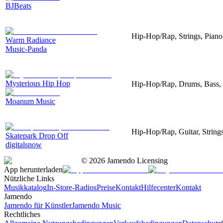
BJBeats
Hip-Hop/Rap, Strings, Pian
Warm Radiance
Music-Panda
Mysterious Hip Hop
Hip-Hop/Rap, Drums, Bass,
Moanum Music
Hip-Hop/Rap, Guitar, String
Skatepark Drop Off
digitalsnow
©
2026
Jamendo Licensing
App herunterladen
Nützliche Links
Musikkatalog
In-Store-Radios
Preise
Kontakt
Hilfecenter
Kontakt
Jamendo
Jamendo für Künstler
Jamendo Music
Rechtliches