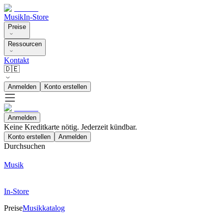
Musik
In-Store
Preise
Ressourcen
Kontakt
🇩🇪
Anmelden
Konto erstellen
Anmelden
Keine Kreditkarte nötig. Jederzeit kündbar.
Konto erstellen
Anmelden
Durchsuchen
Musik
In-Store
Preise
Musikkatalog