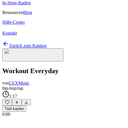
In-Store-Radios
Ressourcen
Blog
Hilfe-Center
Kontakt
Zurück zum Katalog
Workout Everyday
von
LEXMusic
hip-hop/rap
1:17
Titel kaufen
0:00