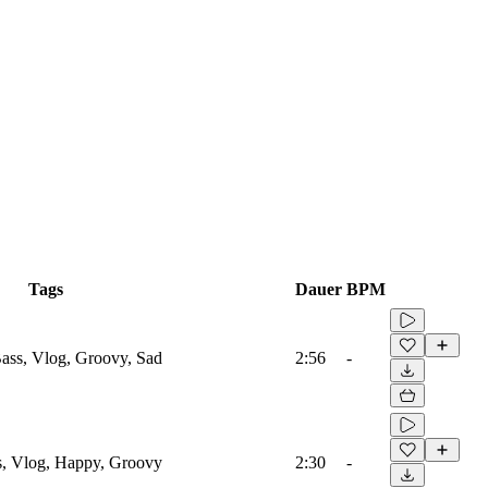
Tags
Dauer
BPM
ass, Vlog, Groovy, Sad
2:56
-
s, Vlog, Happy, Groovy
2:30
-