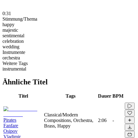
0:31
Stimmung/Thema
happy
majestic
sentimental
celebration
wedding
Instrumente
orchestra
Weitere Tags
instrumental
Ähnliche Titel
Titel
Tags
Dauer
BPM
Classical/Modern
Pirates
Compositions, Orchestra,
2:06
-
Fanfare
Brass, Happy
Osipov
Vladimir