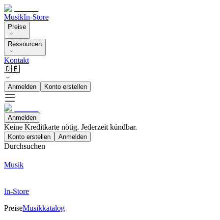
Musik
In-Store
Preise
Ressourcen
Kontakt
🇩🇪
Anmelden
Konto erstellen
Anmelden
Keine Kreditkarte nötig. Jederzeit kündbar.
Konto erstellen
Anmelden
Durchsuchen
Musik
In-Store
Preise
Musikkatalog