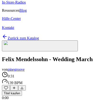
In-Store-Radios
Ressourcen
Blog
Hilfe-Center
Kontakt
Zurück zum Katalog
Felix Mendelssohn - Wedding March
von
pinegroove
0:31
139 BPM
Titel kaufen
0:00