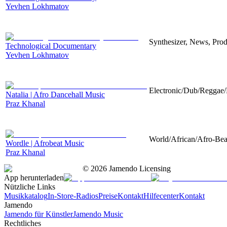
Yevhen Lokhmatov
Synthesizer, News, Produ
Technological Documentary
Yevhen Lokhmatov
Electronic/Dub/Reggae/D
Natalia | Afro Dancehall Music
Praz Khanal
World/African/Afro-Beat
Wordle | Afrobeat Music
Praz Khanal
©
2026
Jamendo Licensing
App herunterladen
Nützliche Links
Musikkatalog
In-Store-Radios
Preise
Kontakt
Hilfecenter
Kontakt
Jamendo
Jamendo für Künstler
Jamendo Music
Rechtliches