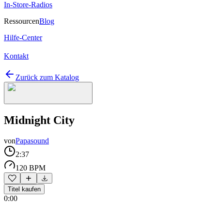
In-Store-Radios
Ressourcen
Blog
Hilfe-Center
Kontakt
Zurück zum Katalog
Midnight City
von
Papasound
2:37
120 BPM
Titel kaufen
0:00