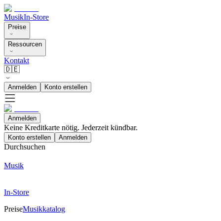
Musik
In-Store
Preise
Ressourcen
Kontakt
🇩🇪
Anmelden
Konto erstellen
Anmelden
Keine Kreditkarte nötig. Jederzeit kündbar.
Konto erstellen
Anmelden
Durchsuchen
Musik
In-Store
Preise
Musikkatalog