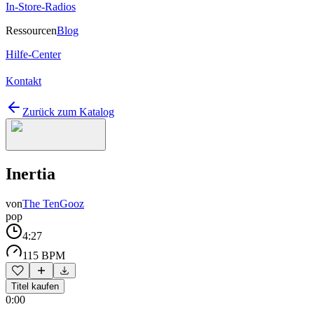
In-Store-Radios
Ressourcen
Blog
Hilfe-Center
Kontakt
Zurück zum Katalog
Inertia
von
The TenGooz
pop
4:27
115 BPM
Titel kaufen
0:00