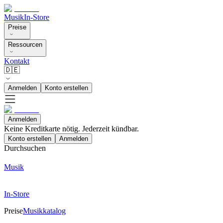
Musik
In-Store
Preise
Ressourcen
Kontakt
🇩🇪
Anmelden
Konto erstellen
Anmelden
Keine Kreditkarte nötig. Jederzeit kündbar.
Konto erstellen
Anmelden
Durchsuchen
Musik
In-Store
Preise
Musikkatalog