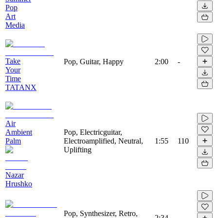
Pop
Art
Media
Take
Pop, Guitar, Happy
2:00
-
Your
Time
TATANX
Air
Ambient
Pop, Electricguitar,
Palm
Electroamplified, Neutral,
1:55
110
Uplifting
Nazar
Hrushko
Pop, Synthesizer, Retro,
2:34
-