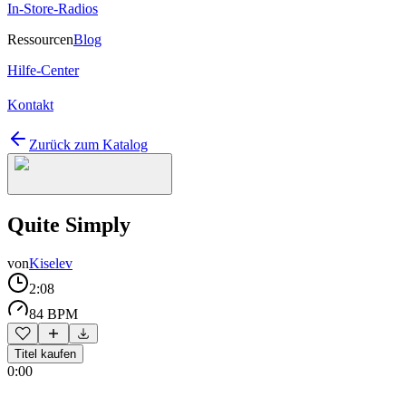
In-Store-Radios
Ressourcen
Blog
Hilfe-Center
Kontakt
Zurück zum Katalog
Quite Simply
von
Kiselev
2:08
84 BPM
Titel kaufen
0:00