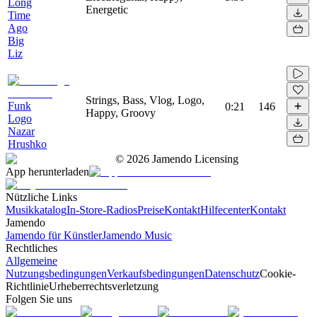
Long
Energetic
Time
Ago
Big
Liz
Strings, Bass, Vlog, Logo,
Funk
0:21
146
Happy, Groovy
Logo
Nazar
Hrushko
©
2026
Jamendo Licensing
App herunterladen
Nützliche Links
Musikkatalog
In-Store-Radios
Preise
Kontakt
Hilfecenter
Kontakt
Jamendo
Jamendo für Künstler
Jamendo Music
Rechtliches
Allgemeine
Nutzungsbedingungen
Verkaufsbedingungen
Datenschutz
Cookie-
Richtlinie
Urheberrechtsverletzung
Folgen Sie uns