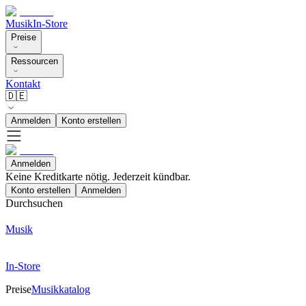
Musik
In-Store
Preise
Ressourcen
Kontakt
🇩🇪
Anmelden
Konto erstellen
Anmelden
Keine Kreditkarte nötig. Jederzeit kündbar.
Konto erstellen
Anmelden
Durchsuchen
Musik
In-Store
Preise
Musikkatalog