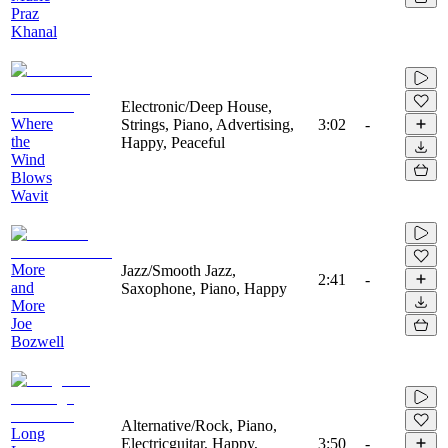
Praz
Khanal
Electronic/Deep House,
Where
Strings, Piano, Advertising,
3:02
-
the
Happy, Peaceful
Wind
Blows
Wavit
More
Jazz/Smooth Jazz,
2:41
-
and
Saxophone, Piano, Happy
More
Joe
Bozwell
Alternative/Rock, Piano,
Long
Electricguitar, Happy,
3:50
-