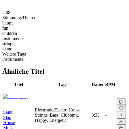
2:08
Stimmung/Thema
happy
fun
children
Instrumente
strings
piano
Weitere Tags
instrumental
Ähnliche Titel
Titel
Tags
Dauer
BPM
Electronic/Electro House,
Saint |
Strings, Bass, Clubbing,
3:33
-
Slap
Happy, Energetic
House
Music