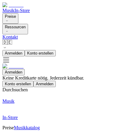
Musik
In-Store
Preise
Ressourcen
Kontakt
🇩🇪
Anmelden
Konto erstellen
Anmelden
Keine Kreditkarte nötig. Jederzeit kündbar.
Konto erstellen
Anmelden
Durchsuchen
Musik
In-Store
Preise
Musikkatalog