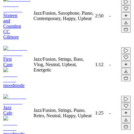
Jazz/Fusion, Saxophone, Piano,
Sixteen
2:50
-
Contemporary, Happy, Upbeat
and
Counting
CC
Gilmore
First
Jazz/Fusion, Strings, Bass,
Case
Vlog, Neutral, Upbeat,
1:12
-
Energetic
moodmode
Jazz
Jazz/Fusion, Strings, Piano,
Cafe
1:25
-
Retro, Neutral, Happy, Upbeat
moodmode