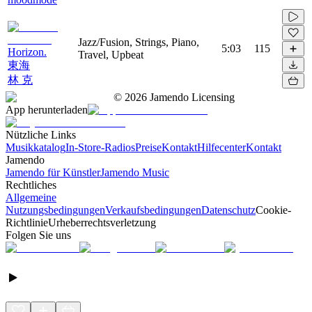
Jazz/Fusion, Strings, Piano,
5:03
115
Horizon.
Travel, Upbeat
東海
林 克
©
2026
Jamendo Licensing
App herunterladen
Nützliche Links
Musikkatalog
In-Store-Radios
Preise
Kontakt
Hilfecenter
Kontakt
Jamendo
Jamendo für Künstler
Jamendo Music
Rechtliches
Allgemeine
Nutzungsbedingungen
Verkaufsbedingungen
Datenschutz
Cookie-
Richtlinie
Urheberrechtsverletzung
Folgen Sie uns