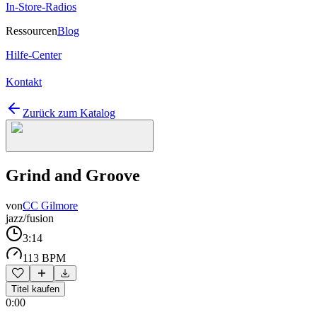
In-Store-Radios
Ressourcen
Blog
Hilfe-Center
Kontakt
Zurück zum Katalog
Grind and Groove
von
CC Gilmore
jazz/fusion
3:14
113 BPM
Titel kaufen
0:00