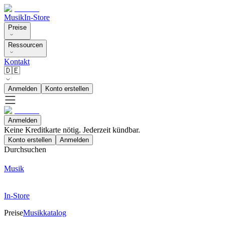
Musik
In-Store
Preise
Ressourcen
Kontakt
🇩🇪
Anmelden
Konto erstellen
Anmelden
Keine Kreditkarte nötig. Jederzeit kündbar.
Konto erstellen
Anmelden
Durchsuchen
Musik
In-Store
Preise
Musikkatalog