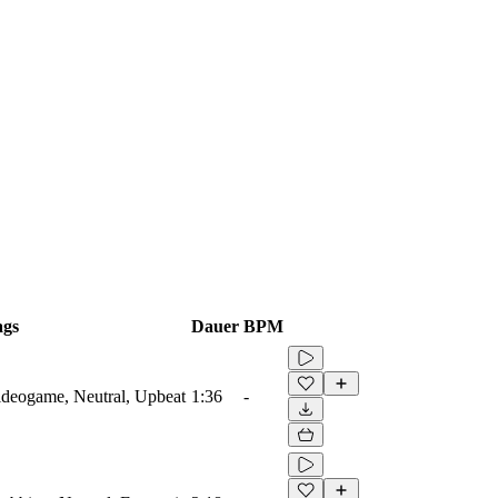
ags
Dauer
BPM
Videogame, Neutral, Upbeat
1:36
-