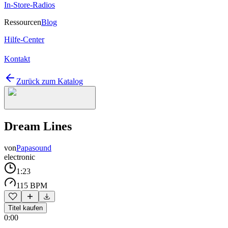
In-Store-Radios
Ressourcen
Blog
Hilfe-Center
Kontakt
Zurück zum Katalog
Dream Lines
von
Papasound
electronic
1:23
115 BPM
Titel kaufen
0:00