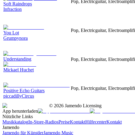
Pop, Electricguitar, Electroampli
Soft Raindrops
Infraction
Pop, Electricguitar, Electroamplif
You Lot
Grumpynora
Understanding
Pop, Electricguitar, Electroampli
Mickael Huchet
Pop, Electricguitar, Electroampl
Positive Echo Guitars
piccadillyCircus
©
2026
Jamendo Licensing
App herunterladen
Nützliche Links
Musikkatalog
In-Store-Radios
Preise
Kontakt
Hilfecenter
Kontakt
Jamendo
Jamendo für Künstler
Jamendo Music