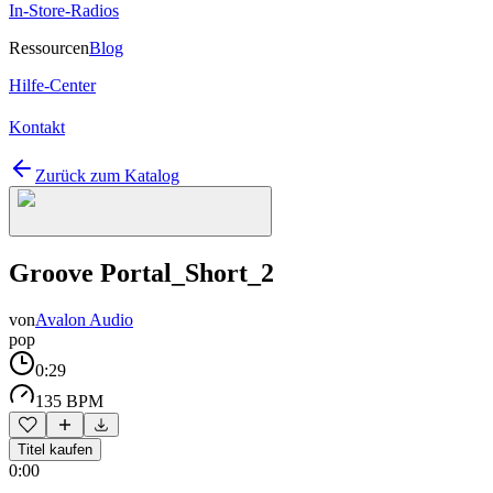
In-Store-Radios
Ressourcen
Blog
Hilfe-Center
Kontakt
Zurück zum Katalog
Groove Portal_Short_2
von
Avalon Audio
pop
0:29
135 BPM
Titel kaufen
0:00