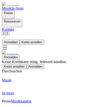
Musik
In-Store
Preise
Ressourcen
Kontakt
🇩🇪
Anmelden
Konto erstellen
Anmelden
Keine Kreditkarte nötig. Jederzeit kündbar.
Konto erstellen
Anmelden
Durchsuchen
Musik
In-Store
Preise
Musikkatalog