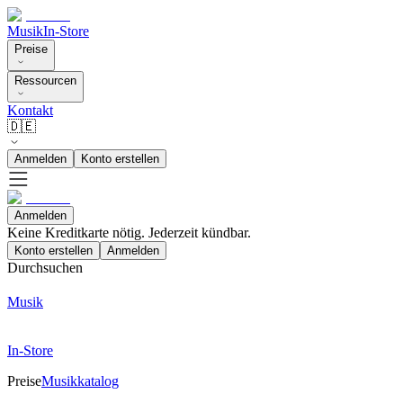
Musik
In-Store
Preise
Ressourcen
Kontakt
🇩🇪
Anmelden
Konto erstellen
Anmelden
Keine Kreditkarte nötig. Jederzeit kündbar.
Konto erstellen
Anmelden
Durchsuchen
Musik
In-Store
Preise
Musikkatalog