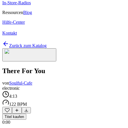
In-Store-Radios
Ressourcen
Blog
Hilfe-Center
Kontakt
Zurück zum Katalog
There For You
von
Soulful-Cafe
electronic
4:13
122 BPM
Titel kaufen
0:00