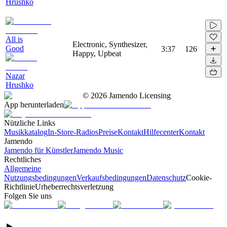
Hrushko
All is
Electronic, Synthesizer,
Good
3:37
126
Happy, Upbeat
Nazar
Hrushko
©
2026
Jamendo Licensing
App herunterladen
Nützliche Links
Musikkatalog
In-Store-Radios
Preise
Kontakt
Hilfecenter
Kontakt
Jamendo
Jamendo für Künstler
Jamendo Music
Rechtliches
Allgemeine
Nutzungsbedingungen
Verkaufsbedingungen
Datenschutz
Cookie-
Richtlinie
Urheberrechtsverletzung
Folgen Sie uns