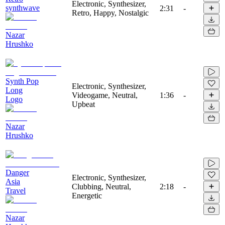
Electronic, Synthesizer,
synthwave
2:31
-
Retro, Happy, Nostalgic
Nazar
Hrushko
Synth Pop
Electronic, Synthesizer,
Long
Videogame, Neutral,
1:36
-
Logo
Upbeat
Nazar
Hrushko
Danger
Electronic, Synthesizer,
Asia
Clubbing, Neutral,
2:18
-
Travel
Energetic
Nazar