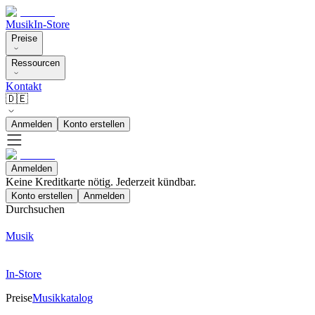
Musik
In-Store
Preise
Ressourcen
Kontakt
🇩🇪
Anmelden
Konto erstellen
Anmelden
Keine Kreditkarte nötig. Jederzeit kündbar.
Konto erstellen
Anmelden
Durchsuchen
Musik
In-Store
Preise
Musikkatalog