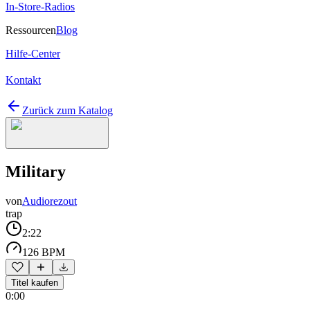
In-Store-Radios
Ressourcen
Blog
Hilfe-Center
Kontakt
Zurück zum Katalog
Military
von
Audiorezout
trap
2:22
126 BPM
Titel kaufen
0:00