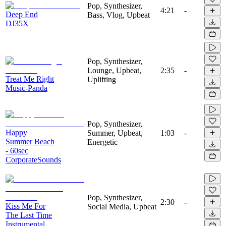
Pop, Synthesizer,
4:21
-
Deep End
Bass, Vlog, Upbeat
DJ35X
Pop, Synthesizer,
Lounge, Upbeat,
2:35
-
Treat Me Right
Uplifting
Music-Panda
Pop, Synthesizer,
Happy
Summer, Upbeat,
1:03
-
Summer Beach
Energetic
- 60sec
CorporateSounds
Pop, Synthesizer,
2:30
-
Kiss Me For
Social Media, Upbeat
The Last Time
Instrumental