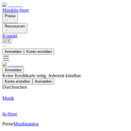
Musik
In-Store
Preise
Ressourcen
Kontakt
🇩🇪
Anmelden
Konto erstellen
Anmelden
Keine Kreditkarte nötig. Jederzeit kündbar.
Konto erstellen
Anmelden
Durchsuchen
Musik
In-Store
Preise
Musikkatalog