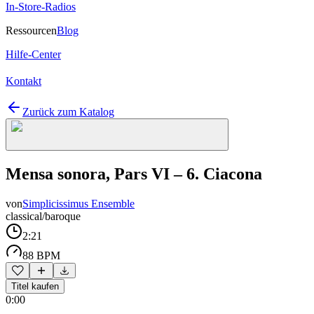
In-Store-Radios
Ressourcen
Blog
Hilfe-Center
Kontakt
Zurück zum Katalog
Mensa sonora, Pars VI – 6. Ciacona
von
Simplicissimus Ensemble
classical/baroque
2:21
88 BPM
Titel kaufen
0:00