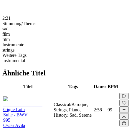
2:21
Stimmung/Thema
sad
film
film
Instrumente
strings
Weitere Tags
instrumental
Ähnliche Titel
Titel
Tags
Dauer
BPM
Classical/Baroque,
Gigue Luth
Strings, Piano,
2:58
99
Suite - BWV
History, Sad, Serene
995
Oscar Avila