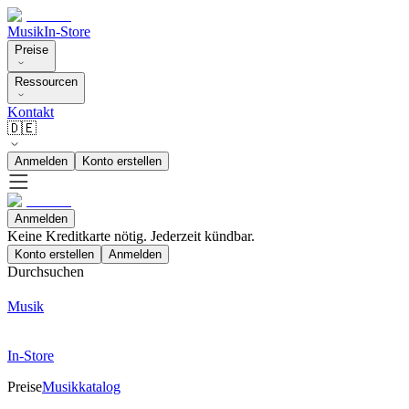
Musik
In-Store
Preise
Ressourcen
Kontakt
🇩🇪
Anmelden
Konto erstellen
Anmelden
Keine Kreditkarte nötig. Jederzeit kündbar.
Konto erstellen
Anmelden
Durchsuchen
Musik
In-Store
Preise
Musikkatalog