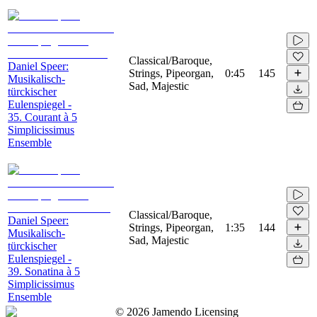
Classical/Baroque,
Daniel Speer:
Strings, Pipeorgan,
0:45
145
Musikalisch-
Sad, Majestic
türckischer
Eulenspiegel -
35. Courant à 5
Simplicissimus
Ensemble
Classical/Baroque,
Daniel Speer:
Strings, Pipeorgan,
1:35
144
Musikalisch-
Sad, Majestic
türckischer
Eulenspiegel -
39. Sonatina à 5
Simplicissimus
Ensemble
©
2026
Jamendo Licensing