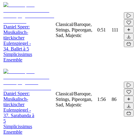
Classical/Baroque,
Daniel Speer:
Strings, Pipeorgan,
0:51
111
Musikalisch-
Sad, Majestic
türckischer
Eulenspiegel -
34. Ballet à 5
Simplicissimus
Ensemble
Daniel Speer:
Classical/Baroque,
Musikalisch-
Strings, Pipeorgan,
1:56
86
türckischer
Sad, Majestic
Eulenspiegel -
37. Sarabanda à
5
Simplicissimus
Ensemble