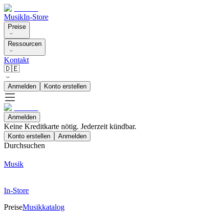
Musik
In-Store
Preise
Ressourcen
Kontakt
🇩🇪
Anmelden
Konto erstellen
Anmelden
Keine Kreditkarte nötig. Jederzeit kündbar.
Konto erstellen
Anmelden
Durchsuchen
Musik
In-Store
Preise
Musikkatalog