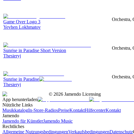
Orchestra, 
Game Over Logo 3
Yevhen Lokhmatov
Orchestra, 
Sunrise in Paradise Short Version
Thesieryj
Orchestra, 
Sunrise in Paradise
Thesieryj
©
2026
Jamendo Licensing
App herunterladen
Nützliche Links
Musikkatalog
In-Store-Radios
Preise
Kontakt
Hilfecenter
Kontakt
Jamendo
Jamendo für Künstler
Jamendo Music
Rechtliches
Allgemeine Nutzungsbedingungen
Verkaufsbedingungen
Datenschutz