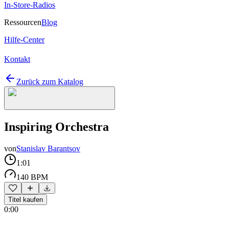
In-Store-Radios
Ressourcen
Blog
Hilfe-Center
Kontakt
Zurück zum Katalog
Inspiring Orchestra
von
Stanislav Barantsov
1:01
140 BPM
Titel kaufen
0:00