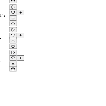
142
-
-