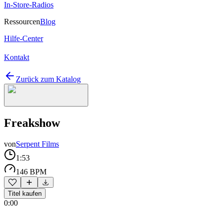
In-Store-Radios
Ressourcen
Blog
Hilfe-Center
Kontakt
Zurück zum Katalog
Freakshow
von
Serpent Films
1:53
146 BPM
Titel kaufen
0:00