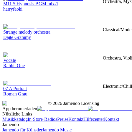
Orchestra, Myst
M11.5 Hypnosis BGM mix-1
harryfaoki
Classical/Mode
Strange melody orchestra
Dajte Grammy
Orchestra, Viol
Vocale
Rabbit One
Electronic/Chil
07 A Portrait
Roman Grau
©
2026
Jamendo Licensing
App herunterladen
Nützliche Links
Musikkatalog
In-Store-Radios
Preise
Kontakt
Hilfecenter
Kontakt
Jamendo
Jamendo für Künstler
Jamendo Music