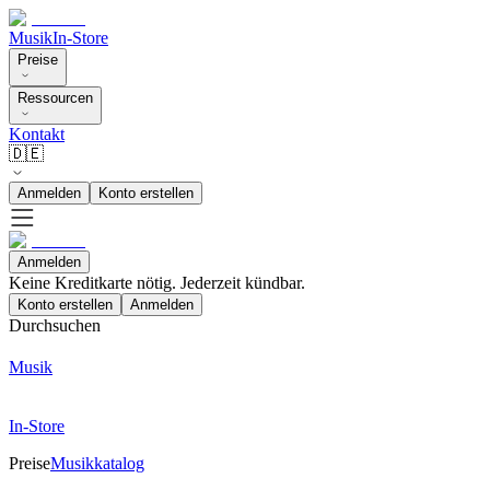
Musik
In-Store
Preise
Ressourcen
Kontakt
🇩🇪
Anmelden
Konto erstellen
Anmelden
Keine Kreditkarte nötig. Jederzeit kündbar.
Konto erstellen
Anmelden
Durchsuchen
Musik
In-Store
Preise
Musikkatalog