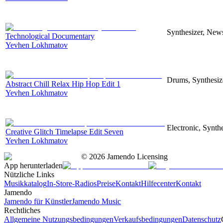
Synthesizer, News
Technological Documentary
Yevhen Lokhmatov
Drums, Synthesize
Abstract Chill Relax Hip Hop Edit 1
Yevhen Lokhmatov
Electronic, Synthe
Creative Glitch Timelapse Edit Seven
Yevhen Lokhmatov
©
2026
Jamendo Licensing
App herunterladen
Nützliche Links
Musikkatalog
In-Store-Radios
Preise
Kontakt
Hilfecenter
Kontakt
Jamendo
Jamendo für Künstler
Jamendo Music
Rechtliches
Allgemeine Nutzungsbedingungen
Verkaufsbedingungen
Datenschutz