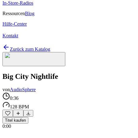
In-Store-Radios
Ressourcen
Blog
Hilfe-Center
Kontakt
Zurück zum Katalog
Big City Nightlife
von
AudioSphere
0:36
128 BPM
Titel kaufen
0:00