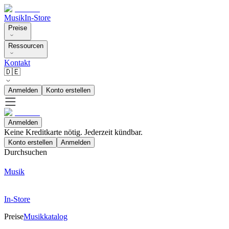
Musik
In-Store
Preise
Ressourcen
Kontakt
🇩🇪
Anmelden
Konto erstellen
Anmelden
Keine Kreditkarte nötig. Jederzeit kündbar.
Konto erstellen
Anmelden
Durchsuchen
Musik
In-Store
Preise
Musikkatalog