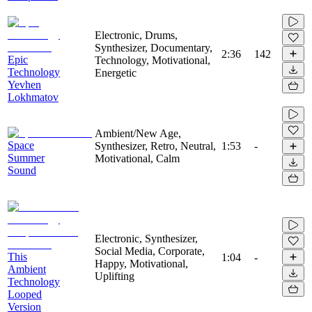
Electronic, Drums,
Synthesizer, Documentary,
2:36
142
Epic
Technology, Motivational,
Technology
Energetic
Yevhen
Lokhmatov
Ambient/New Age,
Space
Synthesizer, Retro, Neutral,
1:53
-
Summer
Motivational, Calm
Sound
Electronic, Synthesizer,
Social Media, Corporate,
This
1:04
-
Happy, Motivational,
Ambient
Uplifting
Technology
Looped
Version