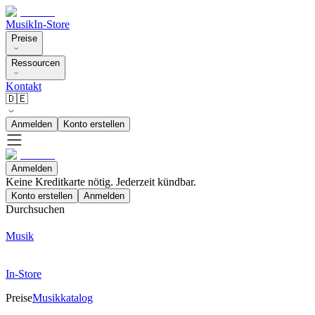
Musik
In-Store
Preise
Ressourcen
Kontakt
🇩🇪
Anmelden
Konto erstellen
Anmelden
Keine Kreditkarte nötig. Jederzeit kündbar.
Konto erstellen
Anmelden
Durchsuchen
Musik
In-Store
Preise
Musikkatalog