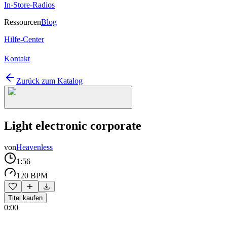
In-Store-Radios
Ressourcen
Blog
Hilfe-Center
Kontakt
Zurück zum Katalog
Light electronic corporate
von
Heavenless
1:56
120 BPM
Titel kaufen
0:00