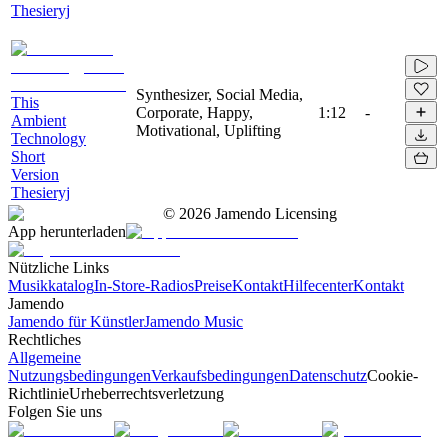
Thesieryj
Synthesizer, Social Media,
This
Corporate, Happy,
1:12
-
Ambient
Motivational, Uplifting
Technology
Short
Version
Thesieryj
©
2026
Jamendo Licensing
App herunterladen
Nützliche Links
Musikkatalog
In-Store-Radios
Preise
Kontakt
Hilfecenter
Kontakt
Jamendo
Jamendo für Künstler
Jamendo Music
Rechtliches
Allgemeine
Nutzungsbedingungen
Verkaufsbedingungen
Datenschutz
Cookie-
Richtlinie
Urheberrechtsverletzung
Folgen Sie uns