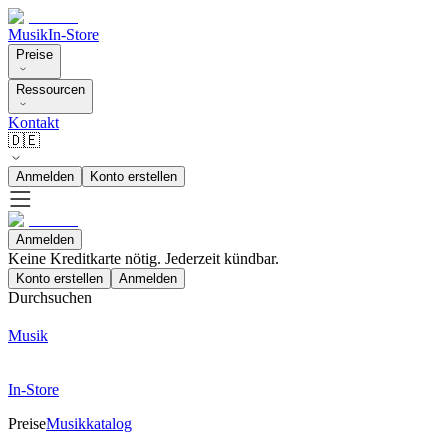
Musik
In-Store
Preise
Ressourcen
Kontakt
🇩🇪
Anmelden
Konto erstellen
Anmelden
Keine Kreditkarte nötig. Jederzeit kündbar.
Konto erstellen
Anmelden
Durchsuchen
Musik
In-Store
Preise
Musikkatalog