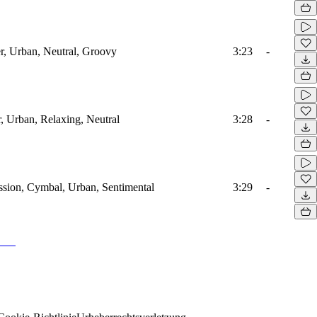
, Urban, Neutral, Groovy
3:23
-
, Urban, Relaxing, Neutral
3:28
-
ssion, Cymbal, Urban, Sentimental
3:29
-