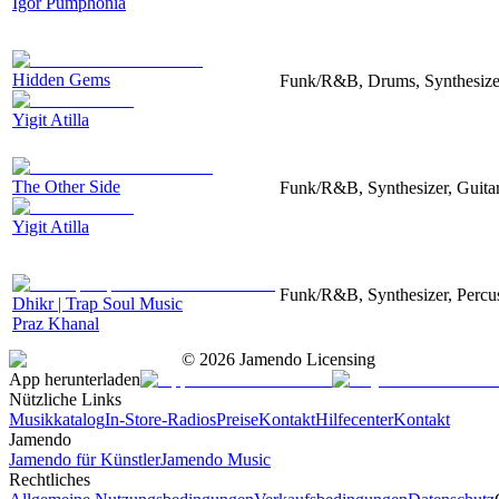
Igor Pumphonia
Hidden Gems
Funk/R&B, Drums, Synthesizer
Yigit Atilla
The Other Side
Funk/R&B, Synthesizer, Guitar
Yigit Atilla
Funk/R&B, Synthesizer, Percu
Dhikr | Trap Soul Music
Praz Khanal
©
2026
Jamendo Licensing
App herunterladen
Nützliche Links
Musikkatalog
In-Store-Radios
Preise
Kontakt
Hilfecenter
Kontakt
Jamendo
Jamendo für Künstler
Jamendo Music
Rechtliches