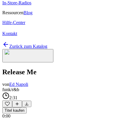
In-Store-Radios
Ressourcen
Blog
Hilfe-Center
Kontakt
Zurück zum Katalog
Release Me
von
Ed Napoli
funk/r&b
2:31
Titel kaufen
0:00