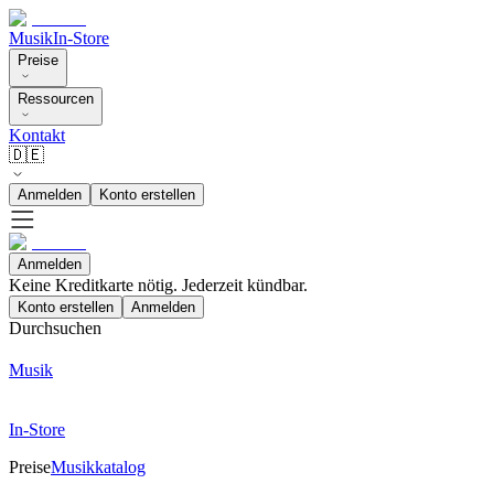
Musik
In-Store
Preise
Ressourcen
Kontakt
🇩🇪
Anmelden
Konto erstellen
Anmelden
Keine Kreditkarte nötig. Jederzeit kündbar.
Konto erstellen
Anmelden
Durchsuchen
Musik
In-Store
Preise
Musikkatalog