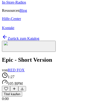
In-Store-Radios
Ressourcen
Blog
Hilfe-Center
Kontakt
Zurück zum Katalog
Epic - Short Version
von
RED FOX
1:27
105 BPM
Titel kaufen
0:00