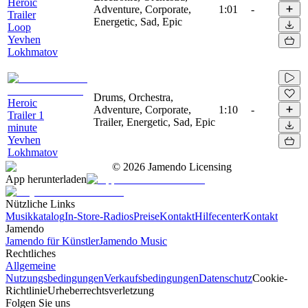
Heroic
Adventure, Corporate,
1:01
-
Trailer
Energetic, Sad, Epic
Loop
Yevhen
Lokhmatov
Drums, Orchestra,
Heroic
Adventure, Corporate,
1:10
-
Trailer 1
Trailer, Energetic, Sad, Epic
minute
Yevhen
Lokhmatov
©
2026
Jamendo Licensing
App herunterladen
Nützliche Links
Musikkatalog
In-Store-Radios
Preise
Kontakt
Hilfecenter
Kontakt
Jamendo
Jamendo für Künstler
Jamendo Music
Rechtliches
Allgemeine
Nutzungsbedingungen
Verkaufsbedingungen
Datenschutz
Cookie-
Richtlinie
Urheberrechtsverletzung
Folgen Sie uns