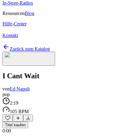
In-Store-Radios
Ressourcen
Blog
Hilfe-Center
Kontakt
Zurück zum Katalog
I Cant Wait
von
Ed Napoli
pop
2:19
105 BPM
Titel kaufen
0:00