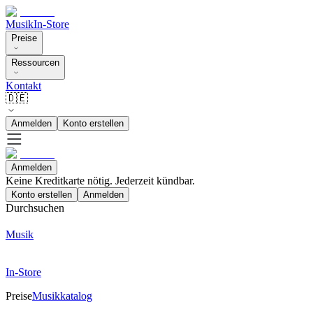
Musik
In-Store
Preise
Ressourcen
Kontakt
🇩🇪
Anmelden
Konto erstellen
Anmelden
Keine Kreditkarte nötig. Jederzeit kündbar.
Konto erstellen
Anmelden
Durchsuchen
Musik
In-Store
Preise
Musikkatalog