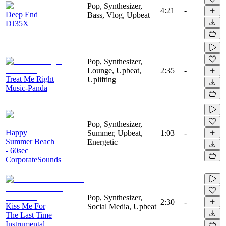
Pop, Synthesizer,
4:21
-
Deep End
Bass, Vlog, Upbeat
DJ35X
Pop, Synthesizer,
Lounge, Upbeat,
2:35
-
Treat Me Right
Uplifting
Music-Panda
Pop, Synthesizer,
Happy
Summer, Upbeat,
1:03
-
Summer Beach
Energetic
- 60sec
CorporateSounds
Pop, Synthesizer,
2:30
-
Kiss Me For
Social Media, Upbeat
The Last Time
Instrumental