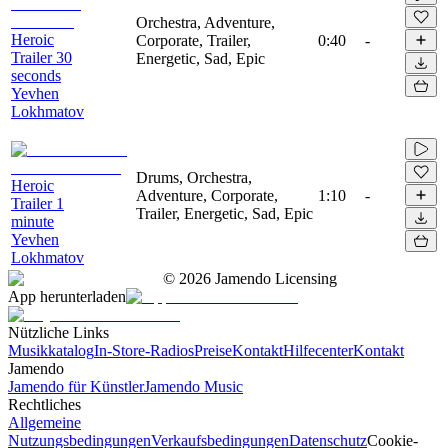
Orchestra, Adventure,
Heroic
Corporate, Trailer,
0:40
-
Trailer 30
Energetic, Sad, Epic
seconds
Yevhen
Lokhmatov
Drums, Orchestra,
Heroic
Adventure, Corporate,
1:10
-
Trailer 1
Trailer, Energetic, Sad, Epic
minute
Yevhen
Lokhmatov
©
2026
Jamendo Licensing
App herunterladen
Nützliche Links
Musikkatalog
In-Store-Radios
Preise
Kontakt
Hilfecenter
Kontakt
Jamendo
Jamendo für Künstler
Jamendo Music
Rechtliches
Allgemeine
Nutzungsbedingungen
Verkaufsbedingungen
Datenschutz
Cookie-