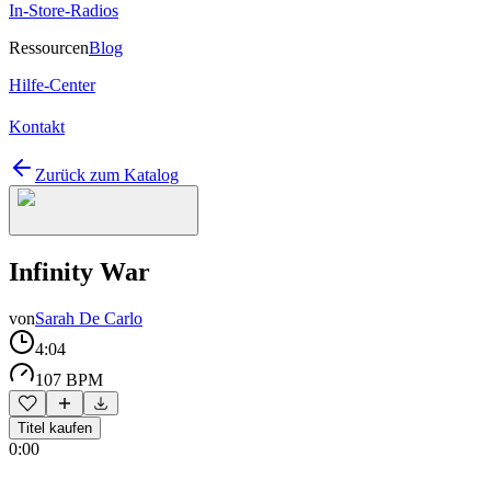
In-Store-Radios
Ressourcen
Blog
Hilfe-Center
Kontakt
Zurück zum Katalog
Infinity War
von
Sarah De Carlo
4:04
107 BPM
Titel kaufen
0:00