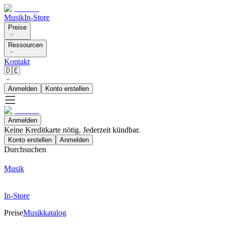
Musik
In-Store
Preise
Ressourcen
Kontakt
🇩🇪
Anmelden
Konto erstellen
Anmelden
Keine Kreditkarte nötig. Jederzeit kündbar.
Konto erstellen
Anmelden
Durchsuchen
Musik
In-Store
Preise
Musikkatalog