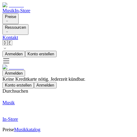
Musik
In-Store
Preise
Ressourcen
Kontakt
🇩🇪
Anmelden
Konto erstellen
Anmelden
Keine Kreditkarte nötig. Jederzeit kündbar.
Konto erstellen
Anmelden
Durchsuchen
Musik
In-Store
Preise
Musikkatalog