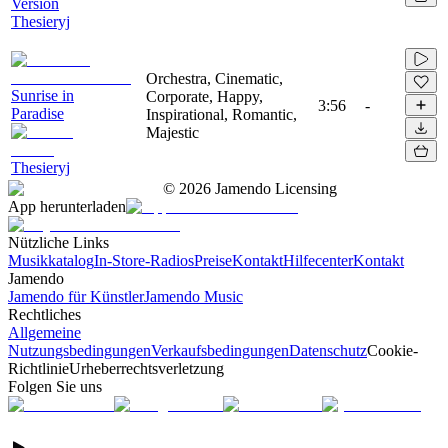
Version
Thesieryj
Orchestra, Cinematic,
Sunrise in
Corporate, Happy,
3:56
-
Paradise
Inspirational, Romantic,
Majestic
Thesieryj
©
2026
Jamendo Licensing
App herunterladen
Nützliche Links
Musikkatalog
In-Store-Radios
Preise
Kontakt
Hilfecenter
Kontakt
Jamendo
Jamendo für Künstler
Jamendo Music
Rechtliches
Allgemeine
Nutzungsbedingungen
Verkaufsbedingungen
Datenschutz
Cookie-
Richtlinie
Urheberrechtsverletzung
Folgen Sie uns