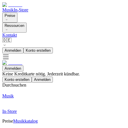
Musik
In-Store
Preise
Ressourcen
Kontakt
🇩🇪
Anmelden
Konto erstellen
Anmelden
Keine Kreditkarte nötig. Jederzeit kündbar.
Konto erstellen
Anmelden
Durchsuchen
Musik
In-Store
Preise
Musikkatalog