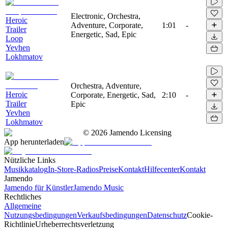
Electronic, Orchestra,
Heroic
Adventure, Corporate,
1:01
-
Trailer
Energetic, Sad, Epic
Loop
Yevhen
Lokhmatov
Orchestra, Adventure,
Heroic
Corporate, Energetic, Sad,
2:10
-
Trailer
Epic
Yevhen
Lokhmatov
©
2026
Jamendo Licensing
App herunterladen
Nützliche Links
Musikkatalog
In-Store-Radios
Preise
Kontakt
Hilfecenter
Kontakt
Jamendo
Jamendo für Künstler
Jamendo Music
Rechtliches
Allgemeine
Nutzungsbedingungen
Verkaufsbedingungen
Datenschutz
Cookie-
Richtlinie
Urheberrechtsverletzung