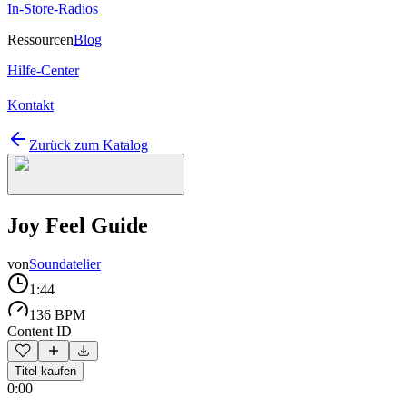
In-Store-Radios
Ressourcen
Blog
Hilfe-Center
Kontakt
Zurück zum Katalog
Joy Feel Guide
von
Soundatelier
1:44
136 BPM
Content ID
Titel kaufen
0:00