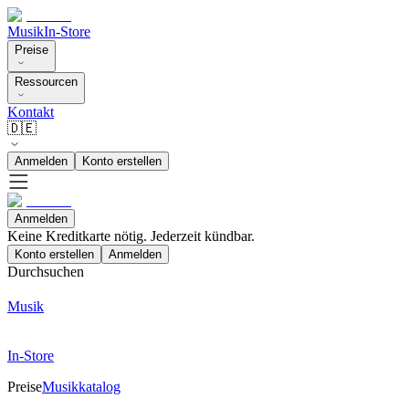
Musik
In-Store
Preise
Ressourcen
Kontakt
🇩🇪
Anmelden
Konto erstellen
Anmelden
Keine Kreditkarte nötig. Jederzeit kündbar.
Konto erstellen
Anmelden
Durchsuchen
Musik
In-Store
Preise
Musikkatalog