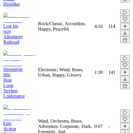
Hrushko
Rock/Classic, Accordion,
Lost his
4:16
114
Happy, Peaceful
way
Allegheny
Railroad
Streetstyle
Electronic, Wind, Brass,
1:39
141
Hip
Urban, Happy, Groovy
Hop
Loop
Yevhen
Lokhmatov
Wind, Orchestra, Brass,
Epic
Adventure, Corporate, Dark,
0:07
-
Action
Energetic, Sad