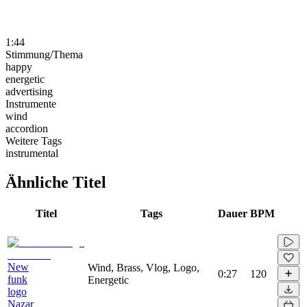
1:44
Stimmung/Thema
happy
energetic
advertising
Instrumente
wind
accordion
Weitere Tags
instrumental
Ähnliche Titel
Titel
Tags
Dauer
BPM
New
Wind, Brass, Vlog, Logo,
0:27
120
funk
Energetic
logo
Nazar