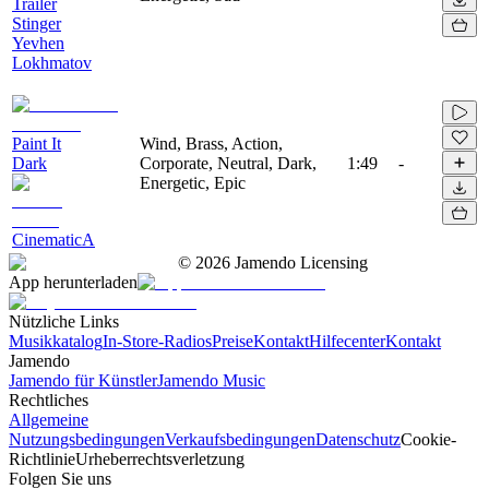
Trailer
Stinger
Yevhen
Lokhmatov
Paint It
Wind, Brass, Action,
Dark
Corporate, Neutral, Dark,
1:49
-
Energetic, Epic
CinematicA
©
2026
Jamendo Licensing
App herunterladen
Nützliche Links
Musikkatalog
In-Store-Radios
Preise
Kontakt
Hilfecenter
Kontakt
Jamendo
Jamendo für Künstler
Jamendo Music
Rechtliches
Allgemeine
Nutzungsbedingungen
Verkaufsbedingungen
Datenschutz
Cookie-
Richtlinie
Urheberrechtsverletzung
Folgen Sie uns