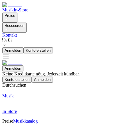
Musik
In-Store
Preise
Ressourcen
Kontakt
🇩🇪
Anmelden
Konto erstellen
Anmelden
Keine Kreditkarte nötig. Jederzeit kündbar.
Konto erstellen
Anmelden
Durchsuchen
Musik
In-Store
Preise
Musikkatalog