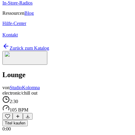
In-Store-Radios
Ressourcen
Blog
Hilfe-Center
Kontakt
Zurück zum Katalog
Lounge
von
StudioKolomna
electronic/chill out
2:30
105 BPM
Titel kaufen
0:00