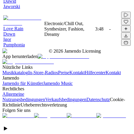
Dawid
Jaworski
Electronic/Chill Out,
Love Rain
Synthesizer, Fashion,
3:48
-
Down
Dreamy
Igor
Pumphonia
©
2026
Jamendo Licensing
App herunterladen
Nützliche Links
Musikkatalog
In-Store-Radios
Preise
Kontakt
Hilfecenter
Kontakt
Jamendo
Jamendo für Künstler
Jamendo Music
Rechtliches
Allgemeine
Nutzungsbedingungen
Verkaufsbedingungen
Datenschutz
Cookie-
Richtlinie
Urheberrechtsverletzung
Folgen Sie uns