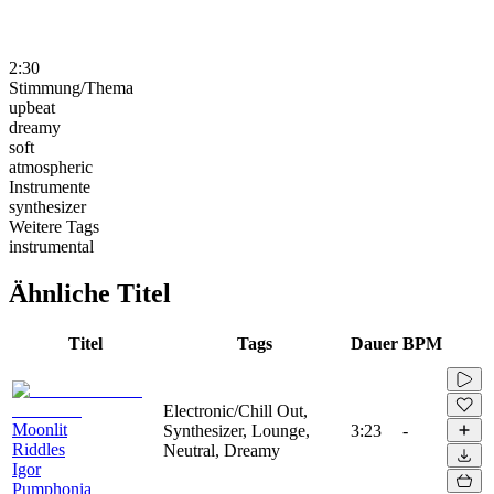
2:30
Stimmung/Thema
upbeat
dreamy
soft
atmospheric
Instrumente
synthesizer
Weitere Tags
instrumental
Ähnliche Titel
Titel
Tags
Dauer
BPM
Electronic/Chill Out,
Moonlit
Synthesizer, Lounge,
3:23
-
Riddles
Neutral, Dreamy
Igor
Pumphonia