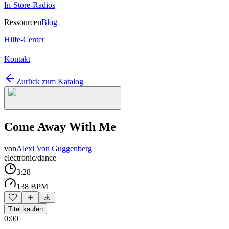
In-Store-Radios
Ressourcen
Blog
Hilfe-Center
Kontakt
Zurück zum Katalog
Come Away With Me
von
Alexi Von Guggenberg
electronic/dance
3:28
138 BPM
Titel kaufen
0:00