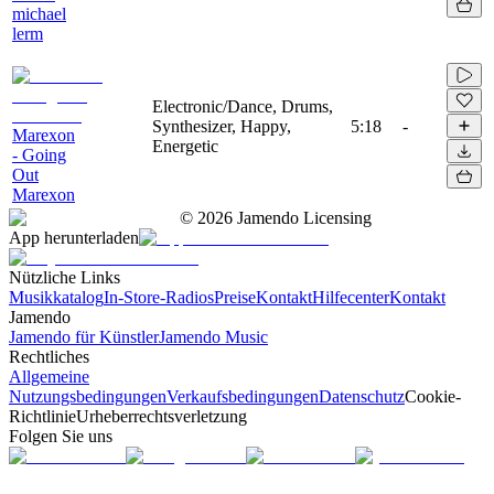
michael
lerm
Electronic/Dance, Drums,
Synthesizer, Happy,
5:18
-
Marexon
Energetic
- Going
Out
Marexon
©
2026
Jamendo Licensing
App herunterladen
Nützliche Links
Musikkatalog
In-Store-Radios
Preise
Kontakt
Hilfecenter
Kontakt
Jamendo
Jamendo für Künstler
Jamendo Music
Rechtliches
Allgemeine
Nutzungsbedingungen
Verkaufsbedingungen
Datenschutz
Cookie-
Richtlinie
Urheberrechtsverletzung
Folgen Sie uns