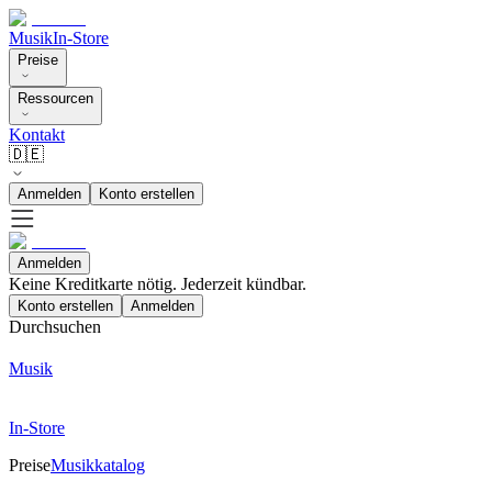
Musik
In-Store
Preise
Ressourcen
Kontakt
🇩🇪
Anmelden
Konto erstellen
Anmelden
Keine Kreditkarte nötig. Jederzeit kündbar.
Konto erstellen
Anmelden
Durchsuchen
Musik
In-Store
Preise
Musikkatalog