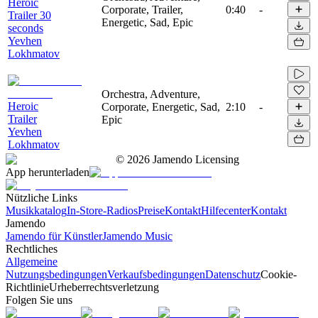
Heroic
Corporate, Trailer,
0:40
-
Trailer 30
Energetic, Sad, Epic
seconds
Yevhen
Lokhmatov
Orchestra, Adventure,
Heroic
Corporate, Energetic, Sad,
2:10
-
Trailer
Epic
Yevhen
Lokhmatov
©
2026
Jamendo Licensing
App herunterladen
Nützliche Links
Musikkatalog
In-Store-Radios
Preise
Kontakt
Hilfecenter
Kontakt
Jamendo
Jamendo für Künstler
Jamendo Music
Rechtliches
Allgemeine
Nutzungsbedingungen
Verkaufsbedingungen
Datenschutz
Cookie-
Richtlinie
Urheberrechtsverletzung
Folgen Sie uns