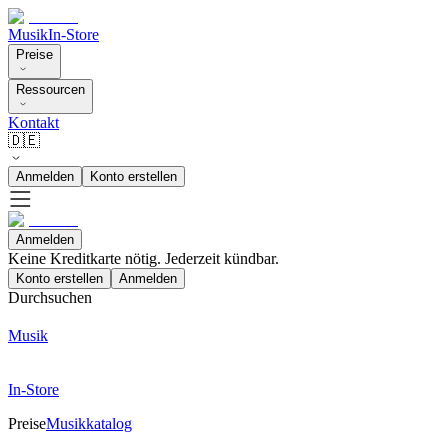
Musik
In-Store
Preise
Ressourcen
Kontakt
🇩🇪
Anmelden
Konto erstellen
Anmelden
Keine Kreditkarte nötig. Jederzeit kündbar.
Konto erstellen
Anmelden
Durchsuchen
Musik
In-Store
Preise
Musikkatalog