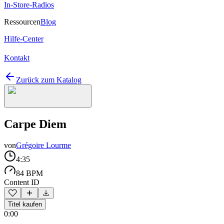
In-Store-Radios
Ressourcen
Blog
Hilfe-Center
Kontakt
Zurück zum Katalog
Carpe Diem
von
Grégoire Lourme
4:35
84 BPM
Content ID
Titel kaufen
0:00