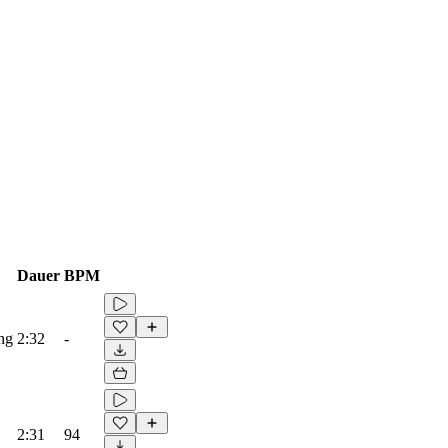
Dauer
BPM
ing
2:32
-
2:31
94