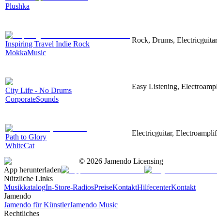
Plushka
Rock, Drums, Electricguitar
Inspiring Travel Indie Rock
MokkaMusic
Easy Listening, Electroampl
City Life - No Drums
CorporateSounds
Electricguitar, Electroampli
Path to Glory
WhiteCat
©
2026
Jamendo Licensing
App herunterladen
Nützliche Links
Musikkatalog
In-Store-Radios
Preise
Kontakt
Hilfecenter
Kontakt
Jamendo
Jamendo für Künstler
Jamendo Music
Rechtliches