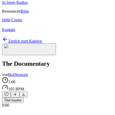
In-Store-Radios
Ressourcen
Blog
Hilfe-Center
Kontakt
Zurück zum Katalog
The Documentary
von
BoDleasons
1:06
105 BPM
Titel kaufen
0:00