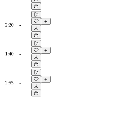
2:20
-
1:40
-
2:55
-