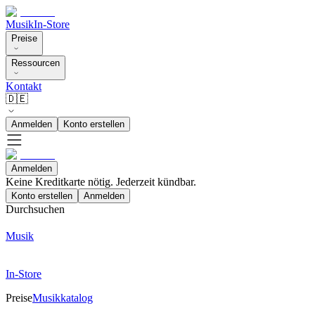
Musik
In-Store
Preise
Ressourcen
Kontakt
🇩🇪
Anmelden
Konto erstellen
Anmelden
Keine Kreditkarte nötig. Jederzeit kündbar.
Konto erstellen
Anmelden
Durchsuchen
Musik
In-Store
Preise
Musikkatalog